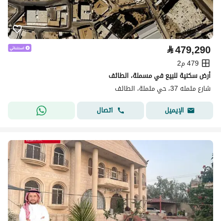
⃁
479,290
479 م2
أرض سكنية للبيع في مسملة، الطائف
شارع مثمله 37، حي مثملة، الطائف
اتصال
الإيميل