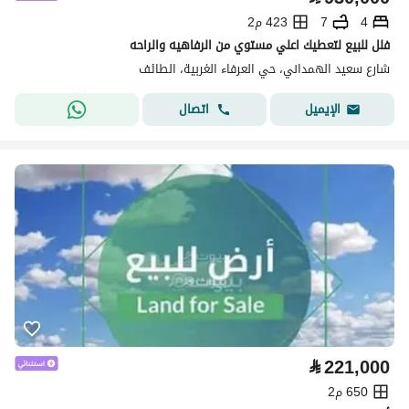
4
7
423 م2
فلل للبيع لتعطيك اعلي مستوي من الرفاهيه والراحه
شارع سعيد الهمداني، حي العرفاء الغربية، الطائف
اتصال
الإيميل
⃁
221,000
650 م2