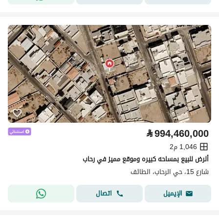
⃁
994,460,000
1,046 م2
ألرض للبيع بمساحه كبيره وموقع مميز في رحاب
شارع 15، حي الرحاب، الطائف
اتصال
الإيميل