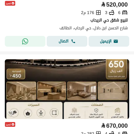
⃁
520,000
6
3
176 م2
للبيع شقق حي الريحاب
شارع الحسن ابن دلال، حي الرحاب، الطائف
اتصال
الإيميل
⃁
670,000
5
4
282 م2