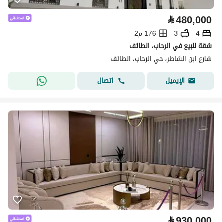
⃁
480,000
4
3
176 م2
شقة للبيع في الرحاب، الطائف
شارع ابن الشاطر، حي الرحاب، الطائف
اتصال
الإيميل
⃁
930,000