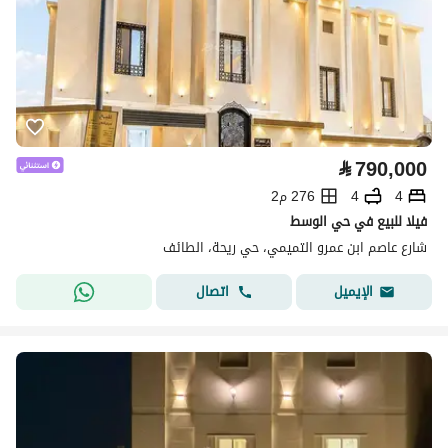
⃁
790,000
4
4
276 م2
فيلا للبيع في حي الوسط
شارع عاصم ابن عمرو التميمي، حي ريحة، الطائف
اتصال
الإيميل