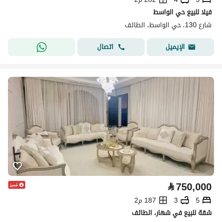
فيلا للبيع حي الواسط
شارع 130، حي الواسط، الطائف
اتصال
الإيميل
⃁
750,000
5
3
187 م2
شقة للبيع في شهار، الطائف