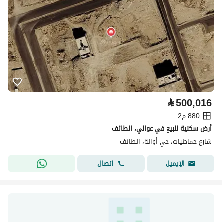
⃁
500,016
880 م2
أرض سكنية للبيع في عوالي، الطائف
شارع حماطيات، حي أوالة، الطائف
اتصال
الإيميل