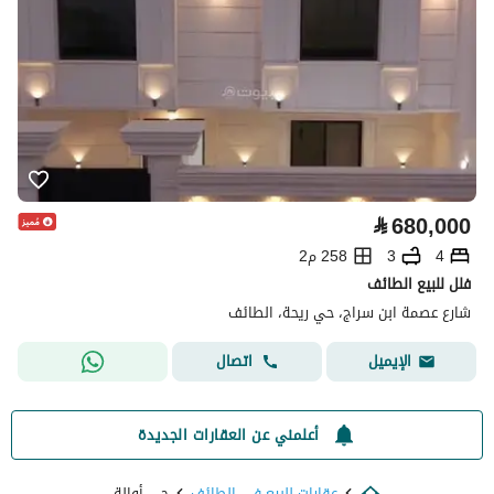
⃁
680,000
4
3
258 م2
فلل للبيع الطائف
شارع عصمة ابن سراج، حي ريحة، الطائف
اتصال
الإيميل
أعلمني عن العقارات الجديدة
عقارات للبيع في الطائف
حي أوالة