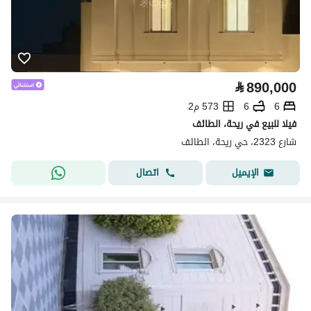
⃁
890,000
6
6
573 م2
فيلا للبيع في ريحة، الطائف
شارع 2323، حي ريحة، الطائف
اتصال
الإيميل