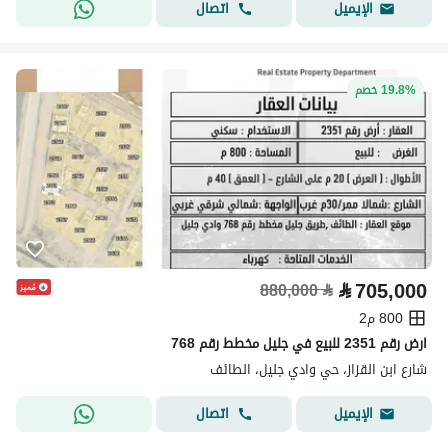
اتصال
الإيميل
19.8% خصم
⃁
705,000
880,000
⃁
800 م2
ارض رقم 2351 للبيع في جليل مخطط رقم 768
شارع ابن القزاز، حي وادي جليل، الطائف
اتصال
الإيميل