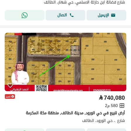
شارع فضالة ابن حارثة الاسلمي، حي شهار، الطائف
اتصال
الإيميل
⃁
740,080
580 م2
أرض للبيع في حي الورود, مدينة الطائف, منطقة مكة المكرمة
شارع .، حي الورود، الطائف