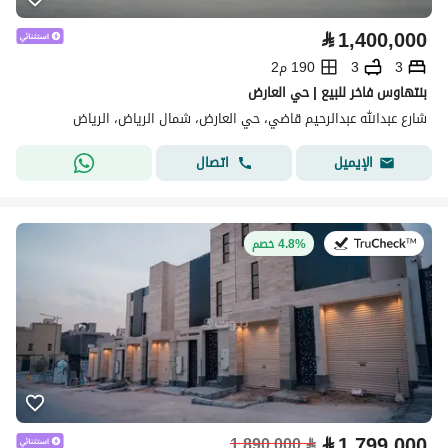
⃁
1,400,000
3
3
190 م2
بنتهاوس فاخر للبيع | حي العارض
شارع عبدالله عبدالرحيم قاضي، حي العارض، شمال الرياض، الرياض
اتصال
الإيميل
في:20 يوليو 2026
4.8% خصم
⃁
1,799,000
1,890,000
⃁