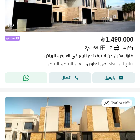
⃁
1,490,000
4
7
169 م2
طابق مكون من 4 غرف نوم للبيع في العارض، الرياض
شارع ابن شداد، حي العارض، شمال الرياض، الرياض
اتصال
الإيميل
في:27 يوليو 2026