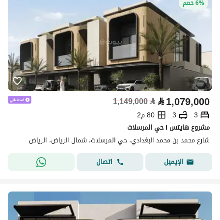
6% خصم
⃁
1,079,000
1,149,000
⃁
3
3
80 م2
مشروع هايتس l حي المرسلات
شارع محمد بن محمد البغدادي، حي المرسلات، شمال الرياض، الرياض
اتصال
الإيميل