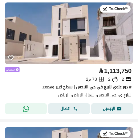
في:28 يوليو 2026
⃁
1,113,750
2
2
73 م2
# دور علوي للبيع في حي النرجس | سطح كبير ومصعد
شارع ي، حي النرجس، شمال الرياض، الرياض
اتصال
الإيميل
في:28 يوليو 2026