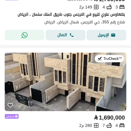
3
4
149 م2
بنتهاوس علوي للبيع في النرجس جنوب طريق الملك سلمان ، الرياض
شارع رقم 355، حي النرجس، شمال الرياض، الرياض
اتصال
الإيميل
في:4 أغسطس 2026
⃁
1,690,000
4
7
280 م2