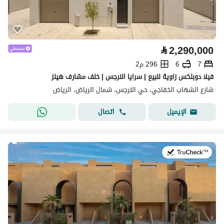
⃁
2,290,000
7
6
296 م2
فيلا دوبلكس زاوية للبيع | سرايا النرجس | خلف مشارف هيلز
شارع الشهاب الخفاجي، حي النرجس، شمال الرياض، الرياض
اتصال
الإيميل
في:16 يوليو 2026