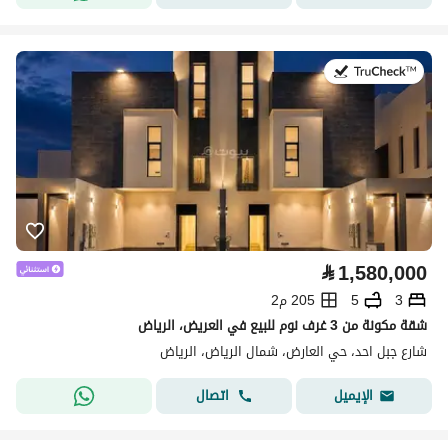
في:4 أغسطس 2026
⃁
1,580,000
3
5
205 م2
شقة مكونة من 3 غرف نوم للبيع في العريض، الرياض
شارع جبل احد، حي العارض، شمال الرياض، الرياض
اتصال
الإيميل