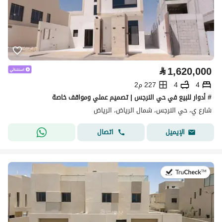
⃁
1,620,000
4
4
227 م2
# أدوار للبيع في حي النرجس | تصميم عملي ومواقف خاصة
شارع ي، حي النرجس، شمال الرياض، الرياض
اتصال
الإيميل
في:28 يوليو 2026