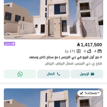
⃁
1,417,500
4
4
171 م2
# دور أول للبيع في حي النرجس | مع سطح خاص ومصعد
شارع ي، حي النرجس، شمال الرياض، الرياض
اتصال
الإيميل
في:28 يوليو 2026