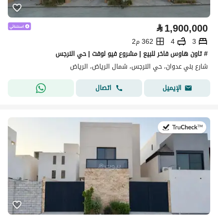
⃁
1,900,000
3
4
362 م2
# تاون هاوس فاخر للبيع | مشروع فيو لوفت | حي النرجس
شارع بني عدوان، حي النرجس، شمال الرياض، الرياض
اتصال
الإيميل
في:27 يوليو 2026