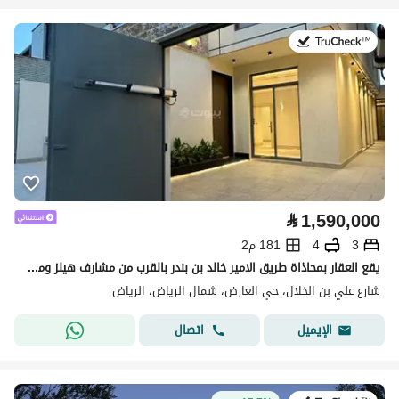
في:27 يوليو 2026
⃁
1,590,000
3
4
181 م2
يقع العقار بمحاذاة طريق الامير خالد بن بندر بالقرب من مشارف هيلز ومستشفى سليمان الحبيب
شارع علي بن الخلال، حي العارض، شمال الرياض، الرياض
اتصال
الإيميل