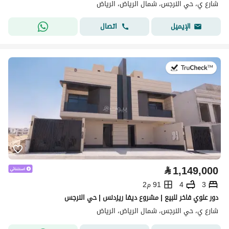
شارع ي، حي النرجس، شمال الرياض، الرياض
اتصال
الإيميل
في:28 يوليو 2026
⃁
1,149,000
3
4
91 م2
دور علوي فاخر للبيع | مشروع ديفا ريزدنس | حي النرجس
شارع ي، حي النرجس، شمال الرياض، الرياض