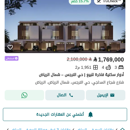
في:16 يوليو 2026
15.7% خصم
⃁
1,769,000
2,100,000
⃁
3
4
1,951 م2
أدوار سكنية فاخرة للبيع | حي النرجس – شمال الرياض
شارع شجاع المدلجي، حي النرجس، شمال الرياض، الرياض
اتصال
الإيميل
أعلمني عن العقارات الجديدة
عقارات للبيع في الرياض
عقارات 3 غرف وصالة للبيع في الرياض