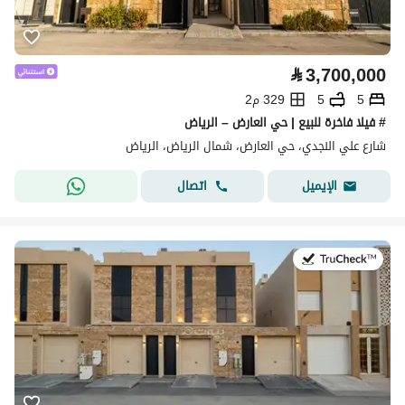
⃁
3,700,000
5
5
329 م2
# فيلا فاخرة للبيع | حي العارض – الرياض
شارع علي النجدي، حي العارض، شمال الرياض، الرياض
اتصال
الإيميل
في:27 يوليو 2026