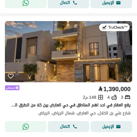
اتصال
الإيميل
في:28 يوليو 2026
⃁
1,390,000
3
4
148 م2
يقع العقار في احد اهم المناطق في حي العارض بين كلا من الطرق الشريانيه على الامير خالد بن بدر وبين ابو بكر الصديق وطريق الملك عبدالعزيز بالقرب من مشارف هيلز ومستشفى س الحبيب
شارع علي بن الخلال، حي العارض، شمال الرياض، الرياض
اتصال
الإيميل