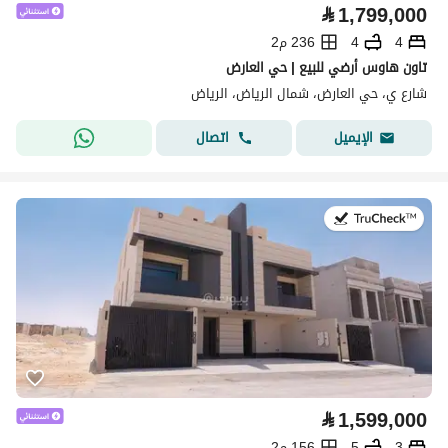
⃁
1,799,000
4
4
236 م2
تاون هاوس أرضي للبيع | حي العارض
شارع ي، حي العارض، شمال الرياض، الرياض
اتصال
الإيميل
في:28 يوليو 2026
⃁
1,599,000
3
5
156 م2