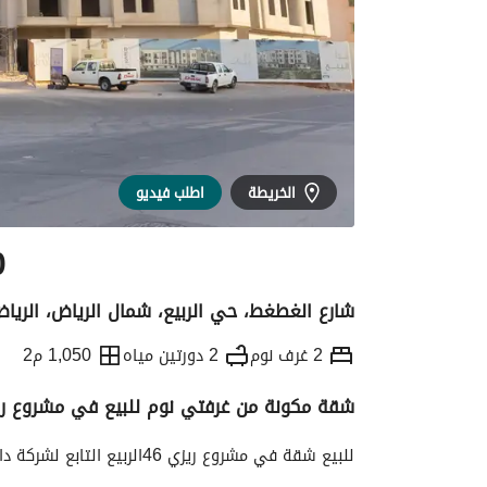
الخريطة
اطلب فيديو
0
شارع الغطغط، حي الربيع، شمال الرياض، الريا
2 غرف نوم
2 دورتين مياه
1,050 م2
شقة مكونة من غرفتي نوم للبيع في مشروع ريزي 46 بحي ا
التفاصيل
معلومات ترخيص الإعلان
حاسبة ا
للبيع شقة في مشروع ريزي 46الربيع التابع لشركة دار بيات للتطوير العقاري