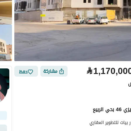
⃁
1,170,00
مشاركة
حفظ
ض
لربيع
لتمويل
الموقع والأماكن القريبة