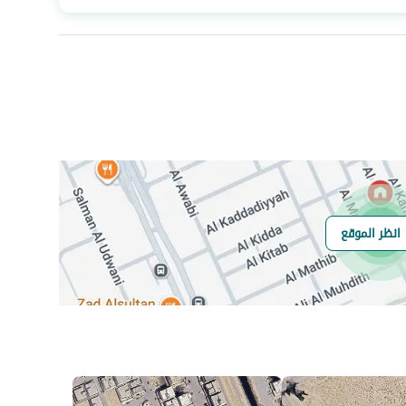
عدد الغرف
2
صرف صحي
نعم
انظر الموقع
هل يوجد اي التزام
لايوجد
على العقار ؟
مطابقة لكود البناء
Yes
السعودي
العقار مرهون
لا