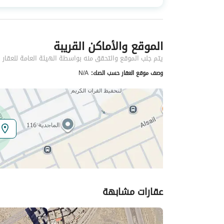
نوع العقار
شقق
الموقع والأماكن القريبة
خدمات العقار
يتم جلب الموقع والتحقق منه بواسطة الهيئة العامة للعقار
كهرباء
نعم
وصف موقع العقار حسب الصك:
N/A
تفاصيل اضافية
عمر العقار
جديد
عرض الشارع
0
رقم المخطط
2413
عقارات مشابهة
رقم صك الملكية
3934844264700000
واجهة العقار
جنوبية شرقية