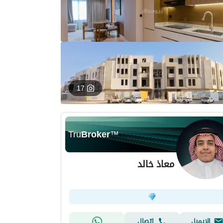
17
Tru
Broker
™
معاذ خالد
الإيميل
اتصال