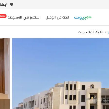
الإعلا
ابحث عن الوكيل
استثمر في السعودية
جديد
87984716 - بيوت