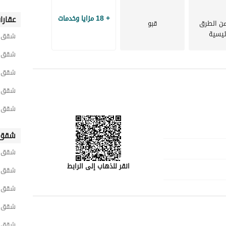
+ 18 مزايا وخدمات
عقارا
من الطرق
قبو
ئيسية
شقق ح
- تعرف على المزيد وأحجز موعدك لزيارة العقار والاطلاع على تفاصيله الان من خلال تواصل معنا بالاتصال او 
شقق ح
شقق ح
شقق ح
شقق ح
شقق 
شقق ش
انقر للذهاب إلى الرابط
شقق ح
شقق ح
شقق ح
شقق غ