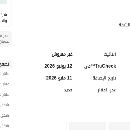
شركة 
والاس
احذر من
لضمان 
التأثيث
غير مفروش
تصفح 
حات مختلفة وبمساحات خارجية
Check
™Tru
في
12 يوليو 2026
عقارات
تاريخ الإضافة
11 مايو 2026
تقاطع طريق الغطغط مع طريق أبي معاذ الأنصاري
عقارات
عمر العقار
جديد
عقارات
شقق 2 غرفة نوم للبيع في الري
 ان شاء الله
شقق 2 غرفة نوم للبيع في شمال الر
- نقدم لكم الضمانات وخدمة عرض العقار للتأجير وخدمة الصيانة وإدارة المرافق المجانية لأول سنة مع خدمة 
شقق 2 غرفة نوم للبيع في الرب