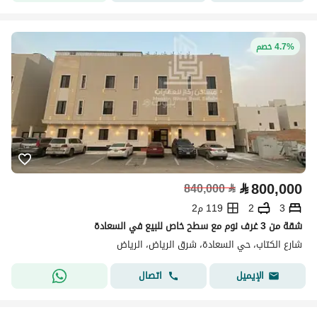
4.7% خصم
⃁
800,000
840,000
⃁
3
2
119 م2
شقة من 3 غرف نوم مع سطح خاص للبيع في السعادة
شارع الكتاب، حي السعادة، شرق الرياض، الرياض
اتصال
الإيميل