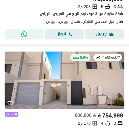
3
5
205 م2
شقة مكونة من 3 غرف نوم للبيع في العريض، الرياض
شارع جبل احد، حي العارض، شمال الرياض، الرياض
اتصال
الإيميل
في:4 أغسطس 2026
5.6% خصم
⃁
754,999
800,000
⃁
3
4
178 م2