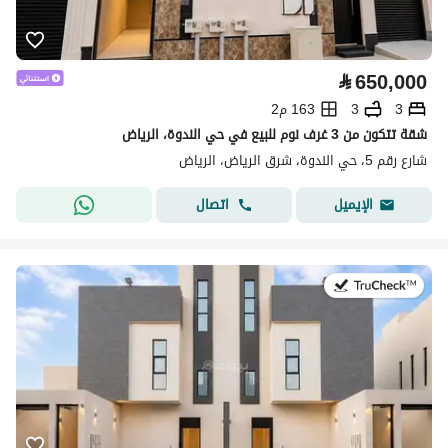
⃁
650,000
3
3
163 م2
شقة تتكون من 3 غرف نوم للبيع في حي الندوة، الرياض
شارع رقم 5، حي الندوة، شرق الرياض، الرياض
اتصال
الإيميل
في:4 أغسطس 2026