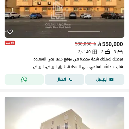
⃁
550,000
580,000
⃁
3
2
140 م2
فرصتك لامتلاك شقة مجددة في موقع مميز بحي السعادة
شارع عبدالله السلمي، حي السعادة، شرق الرياض، الرياض
اتصال
الإيميل