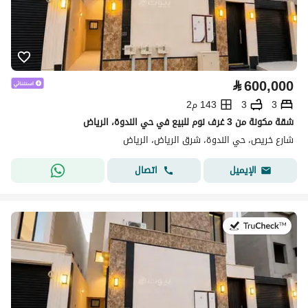
⃁
600,000
3
3
143 م2
شقة مكونة من 3 غرف نوم للبيع في حي الندوة، الرياض
شارع خريص، حي الندوة، شرق الرياض، الرياض
اتصال
الإيميل
في:9 يوليو 2026