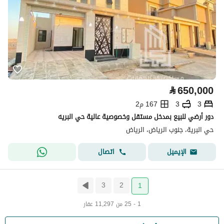
⃁
650,000
3
3
167 م2
دور أرضي للبيع بمدخل مستقل وخصوصية عالية حي البريه
حي البرية، جنوب الرياض، الرياض
اتصال
الإيميل
3
2
1
1 - 25 من 11,297 عقار