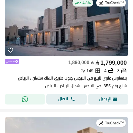
في:20 يوليو 2026
4.8% خصم
⃁
1,799,000
1,890,000
⃁
3
4
149 م2
بنتهاوس علوي للبيع في النرجس جنوب طريق الملك سلمان ، الرياض
شارع رقم 355، حي النرجس، شمال الرياض، الرياض
اتصال
الإيميل
في:30 يوليو 2026