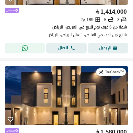
⃁
1,414,000
3
5
189 م2
شقة من 3 غرف نوم للبيع في العريض، الرياض
شارع جبل احد، حي العارض، شمال الرياض، الرياض
اتصال
الإيميل
في:4 أغسطس 2026
⃁
1,580,000