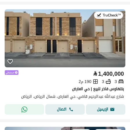
في:27 يوليو 2026
⃁
1,400,000
3
3
190 م2
بنتهاوس فاخر للبيع | حي العارض
شارع عبدالله عبدالرحيم قاضي، حي العارض، شمال الرياض، الرياض
اتصال
الإيميل