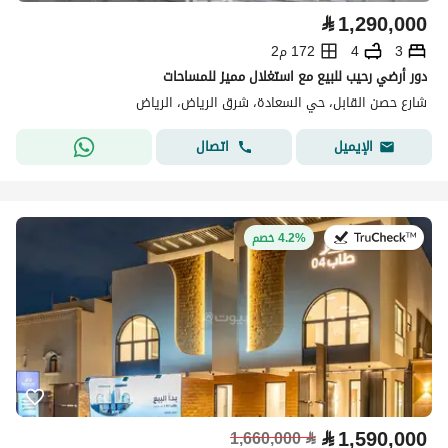
⃁
1,290,000
3
4
172 م2
دور أرضي رحيب للبيع مع استغلال مميز للمساحات
شارع حصن القابل، حي السعادة، شرق الرياض، الرياض
اتصال
الإيميل
في:11 يوليو 2026
4.2% خصم
⃁
1,590,000
1,660,000
⃁