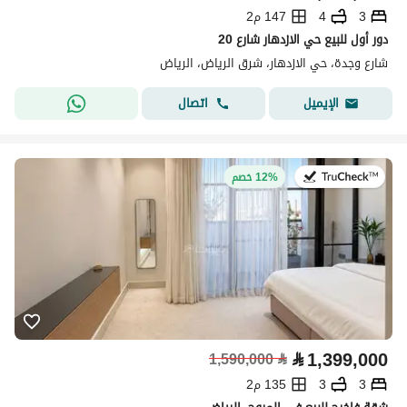
3
4
147 م2
دور أول للبيع حي الازدهار شارع 20
شارع وجدة، حي الازدهار، شرق الرياض، الرياض
اتصال
الإيميل
في:9 يوليو 2026
12% خصم
⃁
1,399,000
1,590,000
⃁
3
3
135 م2