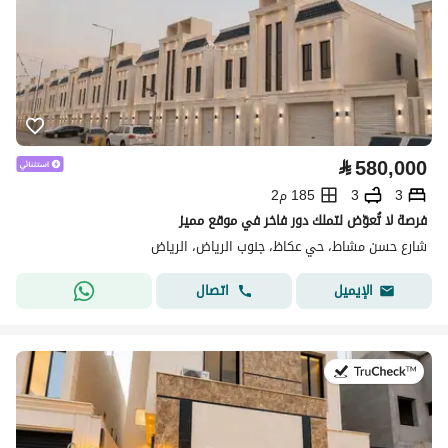
⃁
580,000
3
3
185 م2
فرصة لا تُعوّض لتملك دور فاخر في موقع مميز
شارع حسن مشاط، حي عكاظ، جنوب الرياض، الرياض
اتصال
الإيميل
في:9 يوليو 2026