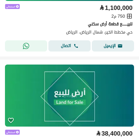
⃁
1,100,000
750 م2
للبيــــــــع قطعة أرض سكني
حي مخطط الخير، شمال الرياض، الرياض
اتصال
الإيميل
⃁
38,400,000