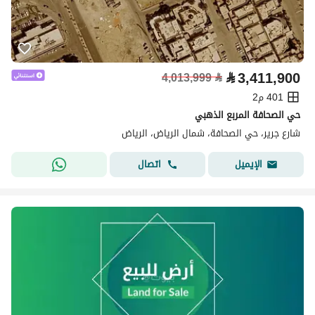
⃁
3,411,900
4,013,999
⃁
401 م2
حي الصحافة المربع الذهبي
شارع جرير، حي الصحافة، شمال الرياض، الرياض
اتصال
الإيميل