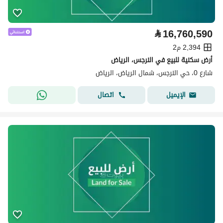
⃁
16,760,590
2,394 م2
أرض سكنية للبيع في النرجس، الرياض
شارع 0، حي النرجس، شمال الرياض، الرياض
اتصال
الإيميل