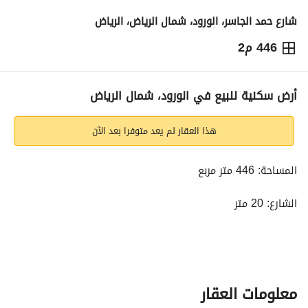
شارع حمد الجاسر، الورود، شمال الرياض، الرياض
446 م2
6,244,000
⃁
التفاصيل
معلومات ترخيص الإعلان
حاسبة التمويل
أرض سكنية للبيع في الورود، شمال الرياض
هذا العقار لم يعد متوفرا بعد الآن
المساحة: 446 متر مربع
الشارع: 20 متر
الواجهة: جنوبية - شرقية
رقم المخطط: 1332
معلومات العقار