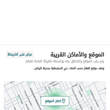
المنطقة
منطقة الرياض
المدينة
الرياض
الحي
الورود
اسم الشارع
حمد الجاسر
الرمز البريدي
12252
الموقع والأماكن القريبة
عرض على الخريطة
رقم المبنى
3490
يتم جلب الموقع والتحقق منه بواسطة الهيئة العامة للعقار
وصف موقع العقار حسب الصك:
حي السليمانية بمدينة الرياض .
الرقم الاضافي
6855
خط العرض
24.72113982171802
خط الطول
46.68192620855974
انظر الموقع
تفاصيل العقار