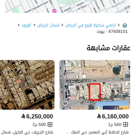
نوع الإعلان
للبيع
اراضي سكنية للبيع في الرياض
شمال الرياض
الورود
استخدام العقار
سكني
87608101 - بيوت
نوع العقار
اراضي سكنية
عقارات مشابهة
السعر
6244000
المساحة
446
عدد الغرف
-
خدمات العقار
⃁
6,250,000
⃁
6,160,000
كهرباء
نعم
560 م2
500 م2
صرف صحي
نعم
شارع الحافظ أبي المعمر، حي الملك سلمان، الرياض