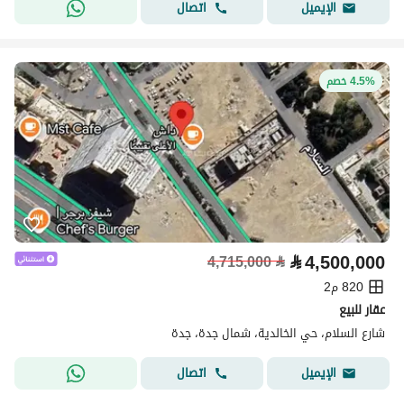
اتصال
الإيميل
4.5% خصم
⃁
4,500,000
4,715,000
⃁
820 م2
عقار للبيع
شارع السلام، حي الخالدية، شمال جدة، جدة
اتصال
الإيميل