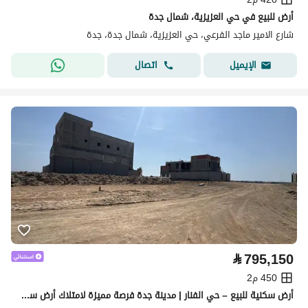
أرض للبيع في حي العزيزية، شمال جدة
شارع الامير ماجد الفرعي، حي العزيزية، شمال جدة، جدة
اتصال
الإيميل
⃁
795,150
450 م2
أرض سكنية للبيع – حي الفنار | مدينة جدة فرصة مميزة لامتلاك أرض سكنية في حي الفنار بمدينة جدة، تتميز بموقعها القريب من البحر، وفي حي واعد مناسب لبناء فيلا سكنية أو للاستثمار.