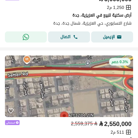
1,250 م2
أرض سكنية للبيع في العزيزية، جدة
شارع النسابوري، حي العزيزية، شمال جدة، جدة
اتصال
الإيميل
0.3% خصم
⃁
2,550,000
2,559,375
⃁
511 م2