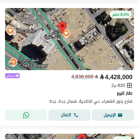
8.4% خصم
⃁
4,428,000
4,838,000
⃁
820 م2
عقار للبيع
شارع بحور الشعراء، حي الخالدية، شمال جدة، جدة
اتصال
الإيميل