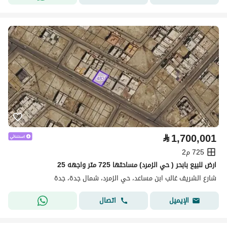
⃁
1,700,001
725 م2
‏ارض للبيع بابحر ( حي الزمرد) مساحتها 725 متر واجهه 25
شارع الشريف غالب ابن مساعد، حي الزمرد، شمال جدة، جدة
اتصال
الإيميل