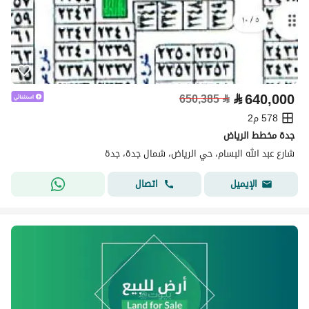
⃁
640,000
650,385
⃁
578 م2
جدة مخطط الرياض
شارع عبد الله البسام، حي الرياض، شمال جدة، جدة
اتصال
الإيميل