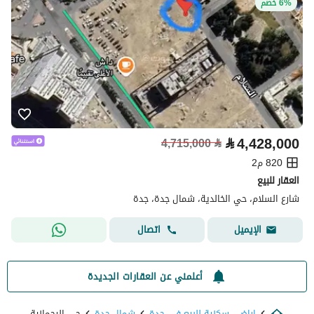
6% خصم
⃁
4,428,000
4,715,000
⃁
820 م2
العقار للبيع
شارع السلام، حي الخالدية، شمال جدة، جدة
اتصال
الإيميل
أعلمني عن العقارات الجديدة
اراضي سكنية للبيع في جدة
شمال جدة
حي الرحمانية