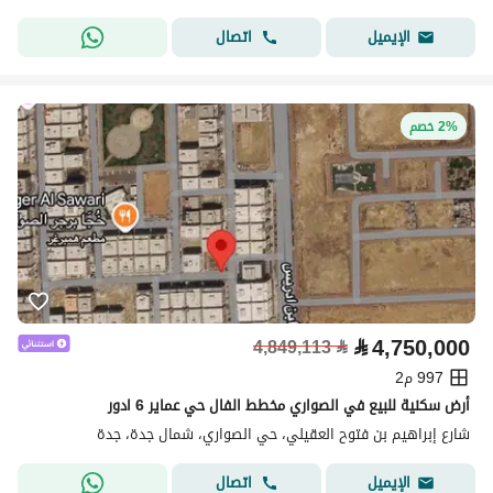
اتصال
الإيميل
2% خصم
⃁
4,750,000
4,849,113
⃁
997 م2
أرض سكنية للبيع في الصواري مخطط الفال حي عماير 6 ادور
شارع إبراهيم بن فتوح العقيلي، حي الصواري، شمال جدة، جدة
اتصال
الإيميل