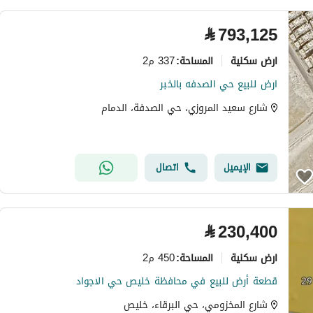
⃁
793,125
ارض سكنية
337 م2
المساحة
:
ارض للبيع حي الصدفه بالخبر
شارع سعيد المروزي، حي الصدفة، الدمام
الإيميل
اتصال
⃁
230,400
ارض سكنية
450 م2
المساحة
:
قطعة أرض للبيع في محافظة خليص حي الاجواد
شارع المخزومي، حي البرقاء، خليص