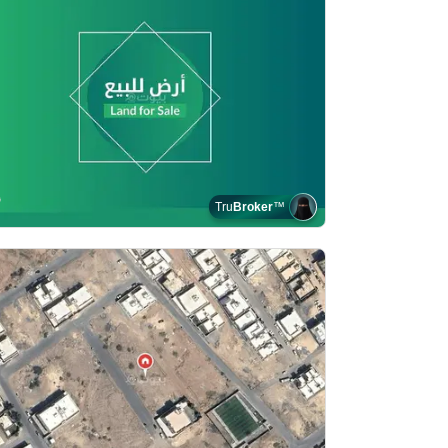
Tru
Broker
™