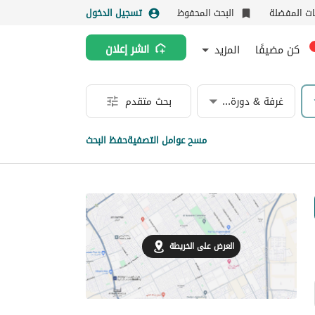
نات المفضلة
البحث المحفوظ
تسجيل الدخول
كن مضيفًا
المزيد
انشر إعلان
غرفة & دورة مياه
بحث متقدم
مسح عوامل التصفية
حفظ البحث
العرض على الخريطة