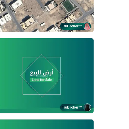
Tru
Broker
™
Tru
Broker
™