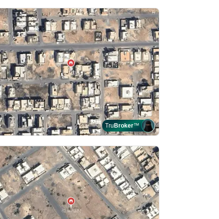
Tru
Broker
™