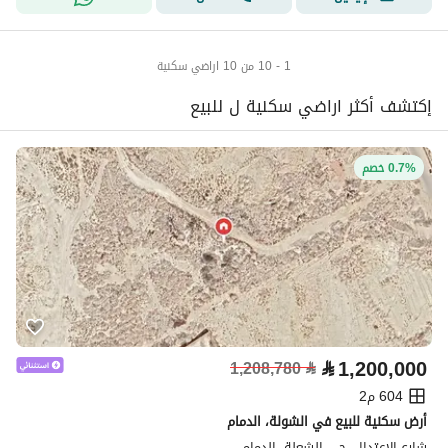
1 - 10 من 10 اراضي سكنية
إكتشف أكثر اراضي سكنية ل للبيع
0.7% خصم
⃁
1,200,000
1,208,780
⃁
604 م2
أرض سكنية للبيع في الشولة، الدمام
شارع الاعتدال، حي الشعلة، الدمام