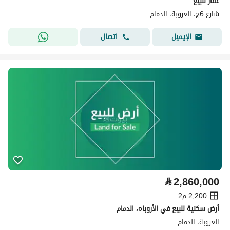
عقار للبيع
شارع 6ج، العروبة، الدمام
اتصال
الإيميل
⃁
2,860,000
2,200 م2
أرض سكنية للبيع في الأروباه، الدمام
العروبة، الدمام