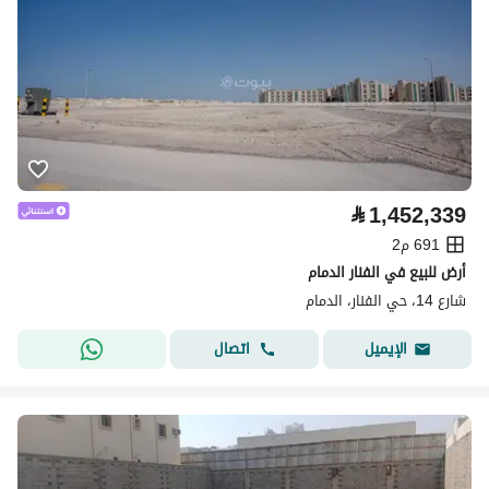
⃁
1,452,339
691 م2
أرض للبيع في الفنار الدمام
شارع 14، حي الفنار، الدمام
اتصال
الإيميل