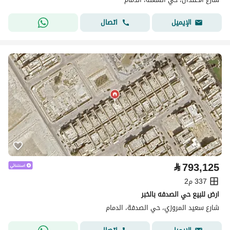
اتصال
الإيميل
⃁
793,125
337 م2
ارض للبيع حي الصدفه بالخبر
شارع سعيد المروزي، حي الصدفة، الدمام