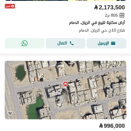
⃁
2,173,500
805 م2
أرض سكنية للبيع في الريان، الدمام
شارع 10ج، حي الريان، الدمام
اتصال
الإيميل
⃁
996,000