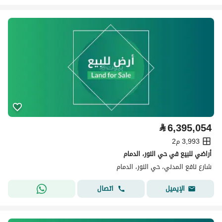
⃁
6,395,054
3,993 م2
أراضي للبيع في حي النور، الدمام
شارع نافع المدني، حي النور، الدمام
اتصال
الإيميل