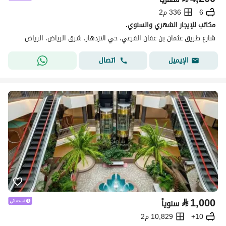
6
336 م2
مكاتب للإيجار الشهري والسنوي.
شارع طريق عثمان بن عفان الفرعي، حي الازدهار، شرق الرياض، الرياض
اتصال
الإيميل
⃁
1,000
سنوياً
10+
10,829 م2