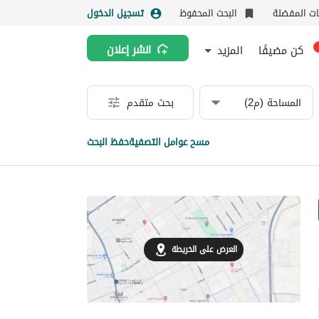
نات المفضلة
البحث المحفوظ
تسجيل الدخول
كن مضيفًا
المزيد
انشر إعلان
المساحة (م2)
بحث متقدم
مسح عوامل التصفية
حفظ البحث
العرض على الخريطة