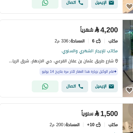
الإيميل
اتصال
⃁
4,200
شهرياً
مکتب
6
336 م2
المساحة
:
مكاتب للإيجار الشهري والسنوي.
شارع طريق عثمان بن عفان الفرعي، حي الازدهار، شرق الرياض، الرياض
قام الوكيل بزيارة هذا العقار لآخر مرة بتاريخ 14 يوليو
الإيميل
اتصال
⃁
1,500
سنوياً
مکتب
10+
200 م2
المساحة
: