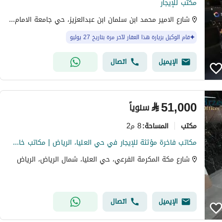
مكتب للإيجار
شارع الامير محمد ابن سلمان ابن عبدالعزيز، حي جامعة الامام محمد بن سعود الإسلامية، شمال الرياض، الرياض
قام الوكيل بزيارة هذا العقار لآخر مرة بتاريخ 27 يوليو
الإيميل
اتصال
⃁
51,000
سنوياً
مکتب
8 م2
المساحة
:
مكاتب فاخرة مؤثثة للإيجار في حي العليا، الرياض | مكاتب خاصة | غرف اجتماعات | موقع أعمال استراتيجي A14
شارع مكة المكرمة الفرعي، حي العليا، شمال الرياض، الرياض
الإيميل
اتصال