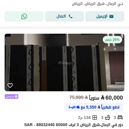
حي الرمال، شرق الرياض، الرياض
اتصال
الإيميل
20% خصم
⃁
60,000
75,000
⃁
سنوياً
ادفع شهرياً
⃁
5,350
مع
3
3
134 م2
دور في الرمال،شرق الرياض 3 غرف 60000 SAR - 88032440