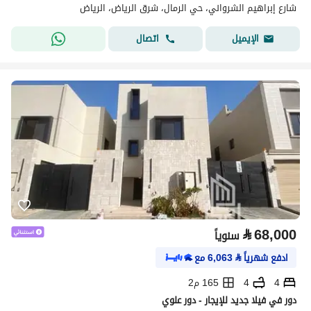
شارع إبراهيم الشرواني، حي الرمال، شرق الرياض، الرياض
اتصال
الإيميل
⃁
68,000
سنوياً
ادفع شهرياً
⃁
6,063
مع
4
4
165 م2
دور في فيلا جديد للإيجار - دور علوي