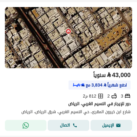
⃁
43,000
سنوياً
ادفع شهرياً
⃁
3,834
مع
3
2
812 م2
دور للإيجار في النسيم الغربي، الرياض
شارع ابن خيرون المقرئ، حي النسيم الغربي، شرق الرياض، الرياض
اتصال
الإيميل