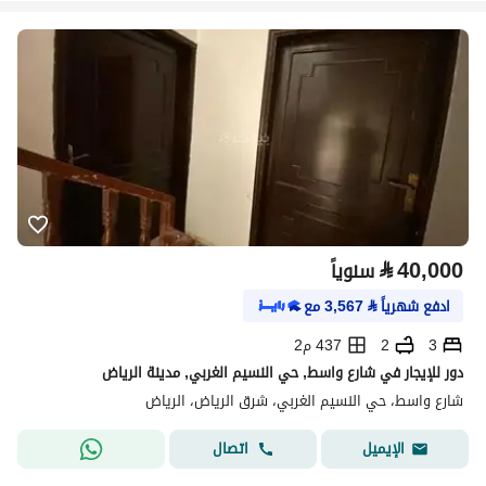
⃁
40,000
سنوياً
ادفع شهرياً
⃁
3,567
مع
3
2
437 م2
دور للإيجار في شارع واسط, حي النسيم الغربي, مدينة الرياض
شارع واسط، حي النسيم الغربي، شرق الرياض، الرياض
اتصال
الإيميل