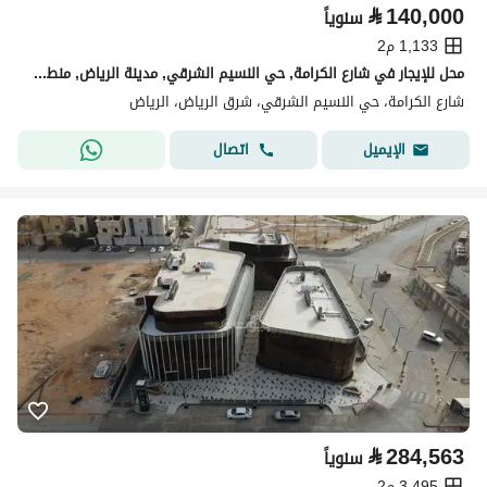
⃁
140,000
سنوياً
1,133 م2
محل للإيجار في شارع الكرامة, حي النسيم الشرقي, مدينة الرياض, منطقة الرياض
شارع الكرامة، حي النسيم الشرقي، شرق الرياض، الرياض
اتصال
الإيميل
⃁
284,563
سنوياً
3,495 م2