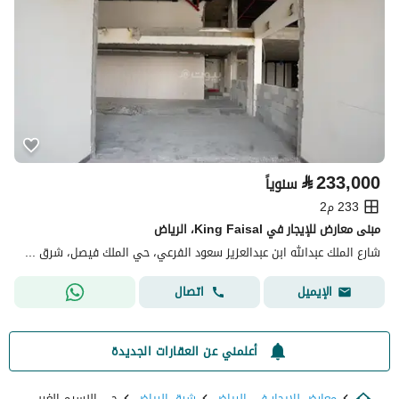
⃁
233,000
سنوياً
233 م2
مبنى معارض للإيجار في King Faisal، الرياض
شارع الملك عبدالله ابن عبدالعزيز سعود الفرعي، حي الملك فيصل، شرق الرياض، الرياض
اتصال
الإيميل
أعلمني عن العقارات الجديدة
معارض للايجار في الرياض
شرق الرياض
حي النسيم الغربي