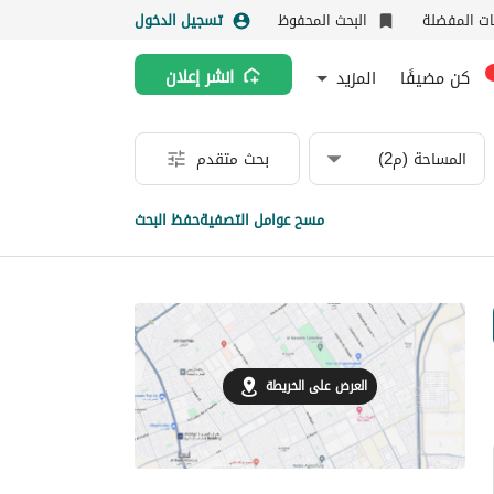
نات المفضلة
البحث المحفوظ
تسجيل الدخول
كن مضيفًا
المزيد
انشر إعلان
المساحة (م2)
بحث متقدم
مسح عوامل التصفية
حفظ البحث
العرض على الخريطة