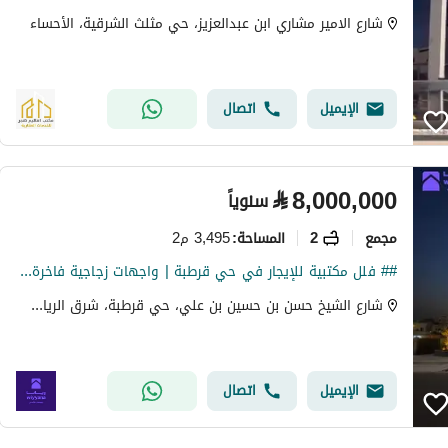
شارع الامير مشاري ابن عبدالعزيز، حي مثلث الشرقية، الأحساء
الإيميل
اتصال
⃁
8,000,000
سنوياً
مجمع
2
3,495 م2
المساحة
:
## فلل مكتبية للإيجار في حي قرطبة | واجهات زجاجية فاخرة ومواصفات أعمال متكاملة
شارع الشيخ حسن بن حسين بن علي، حي قرطبة، شرق الرياض، الرياض
الإيميل
اتصال