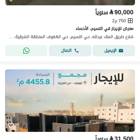
⃁
90,000
سنوياً
750 م2
معرض للإيجار في النسيم، الأحساء
شارع طريق الملك عبدلله، حي النسيم، حي الهفوف المنطقة الشرقية، الأحساء
اتصال
الإيميل
⃁
31,500
سنوياً