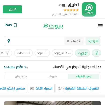
تطبيق بيوت
تنزيل
+140 ألف تنزيل للتطبيق
حفظ
الأحساء
للايجار
تجاري
مدة الايجار
السعر
المساحة
اختر
عقارات تجارية للايجار في الأحساء
الأكثر مشاهدة
جميع العقارات
مفروش
غير مفروش
الهفوف المنطقة الشرقية
(
14
)
الحمراء الثالث
(
6
)
محاسن ارامكو الخا