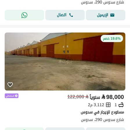
شارع سدوس 290، سدوس
اتصال
الإيميل
19.6% خصم
⃁
98,000
122,000
⃁
سنوياً
1
3,112 م2
مستودع للإيجار في سدوس
شارع سدوس 290، سدوس