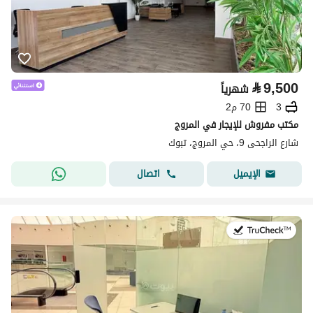
⃁
9,500
شهرياً
3
70 م2
مكتب مفروش للإيجار في المروج
شارع الراجحى 9، حي المروج، تبوك
اتصال
الإيميل
في:14 يوليو 2026