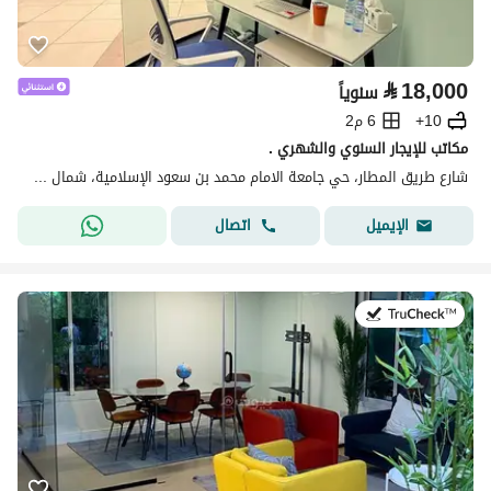
⃁
18,000
سنوياً
10+
6 م2
مكاتب للإيجار السنوي والشهري .
شارع طريق المطار، حي جامعة الامام محمد بن سعود الإسلامية، شمال الرياض، الرياض
اتصال
الإيميل
في:14 يوليو 2026