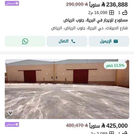
⃁
236,888
296,000
⃁
سنوياً
1
16,098 م2
مستودع للإيجار في البرية، جنوب الرياض
شارع الحبيلات، حي البرية، جنوب الرياض، الرياض
اتصال
الإيميل
11.5% خصم
⃁
425,000
480,470
⃁
سنوياً
1
2,089 م2