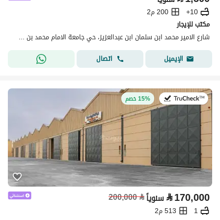
10+
200 م2
مكتب للإيجار
شارع الامير محمد ابن سلمان ابن عبدالعزيز، حي جامعة الامام محمد بن سعود الإسلامية، شمال الرياض، الرياض
اتصال
الإيميل
في:2 أغسطس 2026
15% خصم
⃁
170,000
200,000
⃁
سنوياً
1
513 م2