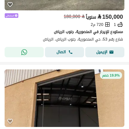
⃁
150,000
180,000
⃁
سنوياً
1
720 م2
مستودع للإيجار في المنصورية، جنوب الرياض
شارع رقم 53، حي المنصورية، جنوب الرياض، الرياض
اتصال
الإيميل
19.9% خصم