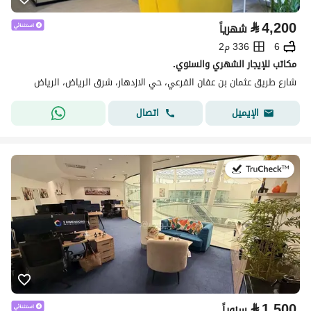
⃁
4,200
شهرياً
6
336 م2
مكاتب للإيجار الشهري والسنوي.
شارع طريق عثمان بن عفان الفرعي، حي الازدهار، شرق الرياض، الرياض
اتصال
الإيميل
في:27 يوليو 2026
⃁
1,500
سنوياً