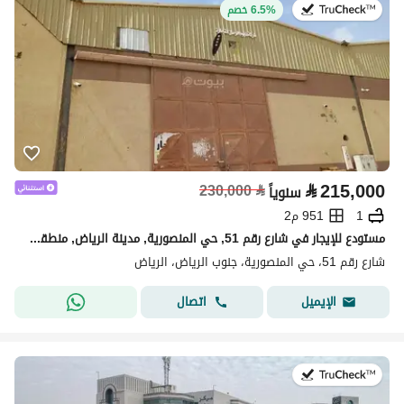
في:18 يوليو 2026
6.5% خصم
⃁
215,000
230,000
⃁
سنوياً
1
951 م2
مستودع للإيجار في شارع رقم 51, حي المنصورية, مدينة الرياض, منطقة الرياض
شارع رقم 51، حي المنصورية، جنوب الرياض، الرياض
اتصال
الإيميل
في:21 يوليو 2026