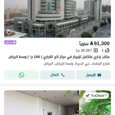
⃁
91,300
سنوياً
3
30,067 م2
مكتب إداري متكامل للإيجار في مركز تاج التجاري | 166 م² | وسط الرياض
شارع البطحاء، حي الديرة، وسط الرياض، الرياض
اتصال
الإيميل
في:14 يوليو 2026