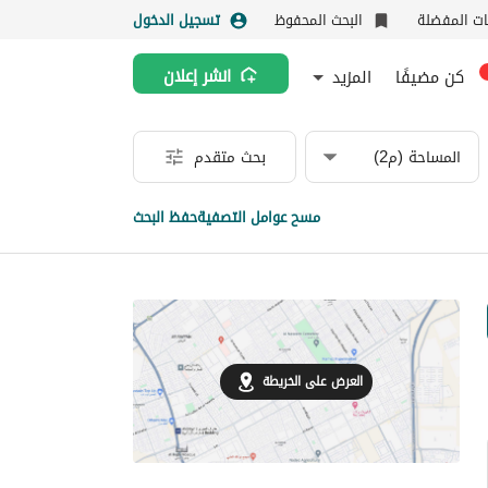
نات المفضلة
البحث المحفوظ
تسجيل الدخول
كن مضيفًا
المزيد
انشر إعلان
المساحة (م2)
بحث متقدم
مسح عوامل التصفية
حفظ البحث
العرض على الخريطة