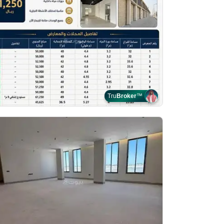
Tru
Broker
™