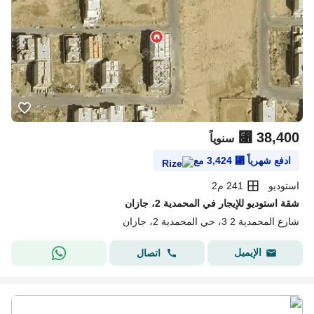
⃁
38,400
سنوياً
ادفع شهرياً
⃁
3,424
مع
استوديو
241 م2
شقة استوديو للإيجار في المحمدية 2، جازان
شارع المحمدية 2 3، حي المحمدية 2، جازان
الإيميل
اتصال