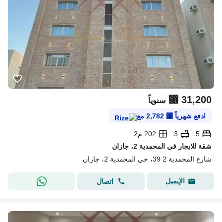
⃁
31,200
سنوياً
ادفع شهرياً
⃁
2,782
مع
5
3
202 م2
شقة للايجار في المحمدية 2، جازان
شارع المحمدية 2 39، حي المحمدية 2، جازان
الإيميل
اتصال