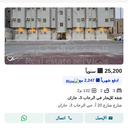
⃁
25,200
سنوياً
ادفع شهرياً
⃁
2,247
مع
3
2
132 م2
شقة للإيجار في الرحاب 3، جازان
شارع شارع 20 أ، حي الرحاب 3، جازان
الإيميل
اتصال