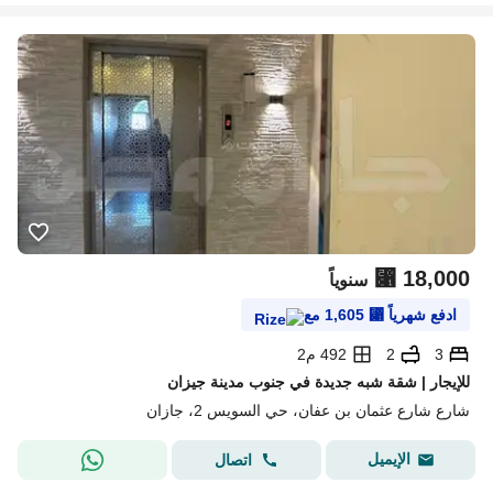
⃁
18,000
سنوياً
ادفع شهرياً
⃁
1,605
مع
3
2
492 م2
للإيجار | شقة شبه جديدة في جنوب مدينة جيزان
شارع شارع عثمان بن عفان، حي السويس 2، جازان
الإيميل
اتصال