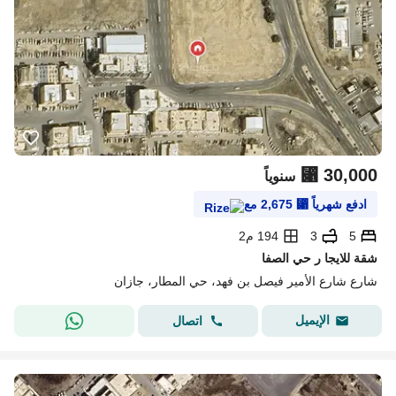
⃁
30,000
سنوياً
ادفع شهرياً
⃁
2,675
مع
5
3
194 م2
شقة للايجا ر حي الصفا
شارع شارع الأمير فيصل بن فهد، حي المطار، جازان
الإيميل
اتصال