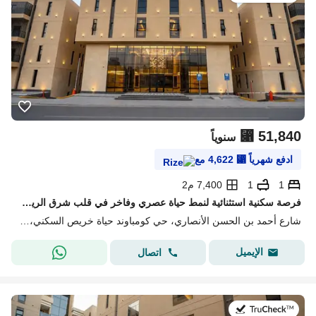
⃁
51,840
سنوياً
ادفع شهرياً
⃁
4,622
مع
1
1
7,400 م2
فرصة سكنية استثنائية لنمط حياة عصري وفاخر في قلب شرق الرياض
شارع أحمد بن الحسن الأنصاري، حي كومباوند حياة خريص السكني، شرق الرياض، الرياض
الإيميل
اتصال
في:20 يوليو 2026