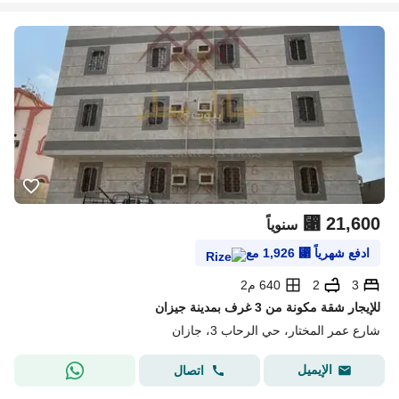
⃁
21,600
سنوياً
ادفع شهرياً
⃁
1,926
مع
3
2
640 م2
‎للإيجار شقة مكونة من 3 غرف بمدينة جيزان
شارع عمر المختار، حي الرحاب 3، جازان
الإيميل
اتصال