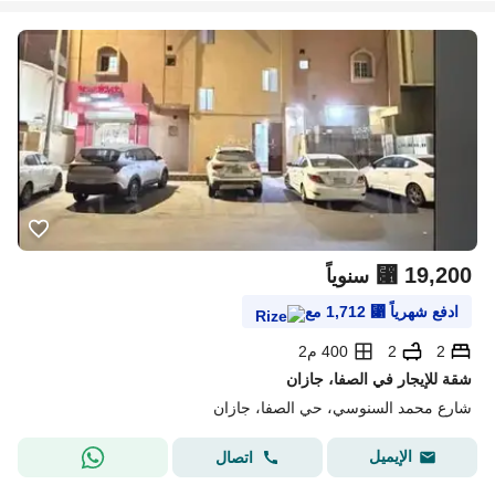
⃁
19,200
سنوياً
ادفع شهرياً
⃁
1,712
مع
2
2
400 م2
شقة للإيجار في الصفا، جازان
شارع محمد السنوسي، حي الصفا، جازان
الإيميل
اتصال