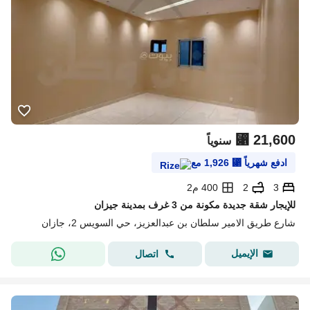
⃁
21,600
سنوياً
ادفع شهرياً
⃁
1,926
مع
3
2
400 م2
للإيجار شقة جديدة مكونة من 3 غرف بمدينة جيزان
شارع طريق الامير سلطان بن عبدالعزيز، حي السويس 2، جازان
الإيميل
اتصال