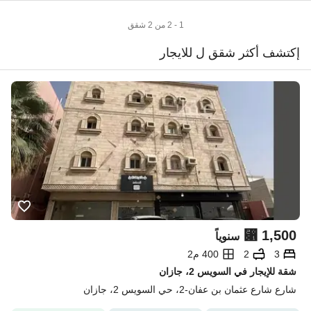
1 - 2 من 2 شقق
إكتشف أكثر شقق ل للايجار
⃁
1,500
سنوياً
3
2
400 م2
شقة للإيجار في السويس 2، جازان
شارع شارع عثمان بن عفان-2، حي السويس 2، جازان