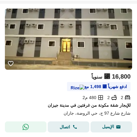
⃁
16,800
سنوياً
ادفع شهرياً
⃁
1,498
مع
2
2
480 م2
للإيجار شقة مكونة من غرفتين في مدينة جيزان
شارع شارع 97 ج، حي الروضة، جازان
الإيميل
اتصال