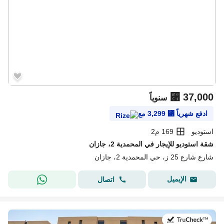
⃁
37,000
سنوياً
ادفع شهرياً
⃁
3,299
مع
استوديو
169 م2
شقة استوديو للإيجار في المحمدية 2، جازان
شارع شارع 25 ز، حي المحمدية 2، جازان
الإيميل
اتصال
في:20 يوليو 2026