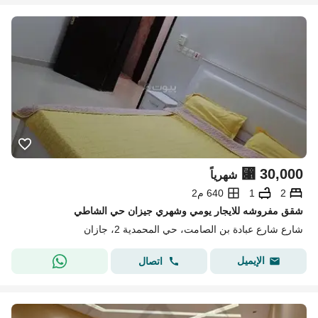
⃁
30,000
شهرياً
2
1
640 م2
شقق مفروشه للايجار يومي وشهري جيزان حي الشاطي
شارع شارع عبادة بن الصامت، حي المحمدية 2، جازان
الإيميل
اتصال