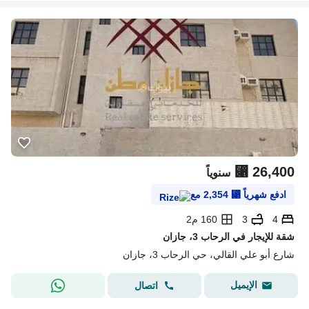
⃁
26,400
سنوياً
ادفع شهرياً
⃁
2,354
مع
4
3
160 م2
شقة للإيجار في الرحاب 3، جازان
شارع أبو علي القالي، حي الرحاب 3، جازان
الإيميل
اتصال