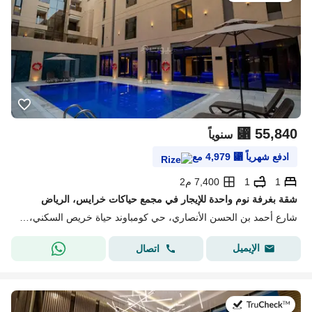
⃁
55,840
سنوياً
ادفع شهرياً
⃁
4,979
مع
1
1
7,400 م2
شقة بغرفة نوم واحدة للإيجار في مجمع حياكات خرايس، الرياض
شارع أحمد بن الحسن الأنصاري، حي كومباوند حياة خريص السكني، شرق الرياض، الرياض
الإيميل
اتصال
في:20 يوليو 2026