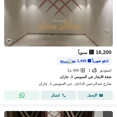
⃁
16,200
سنوياً
ادفع شهرياً
⃁
1,445
مع
استوديو
1
400 م2
شقة للايجار في السويس 1، جازان
شارع عبدالرحمن الداخل، حي السويس 1، جازان
الإيميل
اتصال