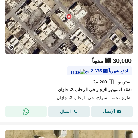
⃁
30,000
سنوياً
ادفع شهرياً
⃁
2,675
مع
استوديو
200 م2
شقة استوديو للإيجار في الرحاب 3، جازان
شارع محمد السراج، حي الرحاب 3، جازان
الإيميل
اتصال