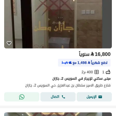
⃁
16,800
سنوياً
ادفع شهرياً
⃁
1,498
مع
1
400 م2
مبنى سكني للإيجار في السويس 2، جازان
شارع طريق الامير سلطان بن عبدالعزيز، حي السويس 2، جازان
اتصال
الإيميل