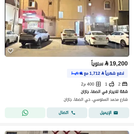
⃁
19,200
سنوياً
ادفع شهرياً
⃁
1,712
مع
2
1
400 م2
شقة للايجار في الصفا، جازان
شارع محمد السنوسي، حي الصفا، جازان
اتصال
الإيميل