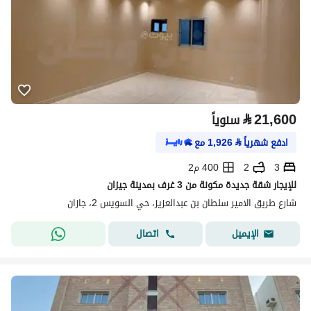
⃁
21,600
سنوياً
ادفع شهرياً
⃁
1,926
مع
3
2
400 م2
للإيجار شقة جديدة مكونة من 3 غرف بمدينة جيزان
شارع طريق الامير سلطان بن عبدالعزيز، حي السويس 2، جازان
اتصال
الإيميل