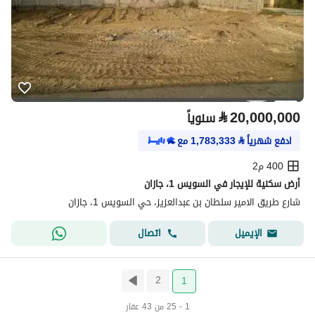
⃁
20,000,000
سنوياً
ادفع شهرياً
⃁
1,783,333
مع
400 م2
أرض سكنية للإيجار في السويس 1، جازان
شارع طريق الامير سلطان بن عبدالعزيز، حي السويس 1، جازان
اتصال
الإيميل
2
1
1 - 25 من 43 عقار