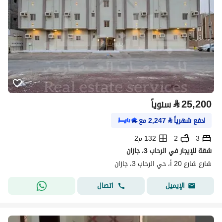
⃁
25,200
سنوياً
ادفع شهرياً
⃁
2,247
مع
3
2
132 م2
شقة للإيجار في الرحاب 3، جازان
شارع شارع 20 أ، حي الرحاب 3، جازان
اتصال
الإيميل