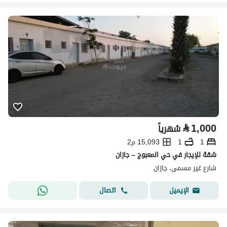
⃁
1,000
شهرياً
1
1
15,093 م2
شقة للإيجار في حي المعبوج – جازان
شارع غير مسمى، جازان
اتصال
الإيميل