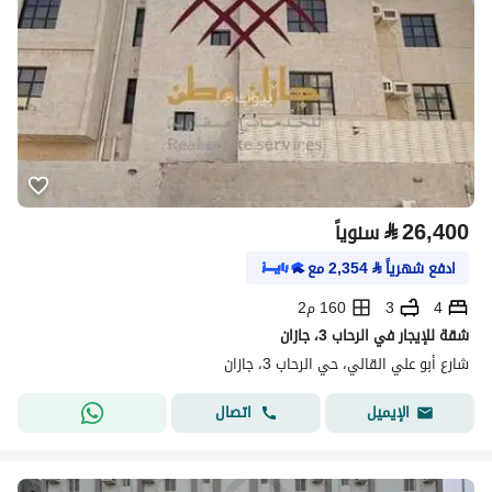
⃁
26,400
سنوياً
ادفع شهرياً
⃁
2,354
مع
4
3
160 م2
شقة للإيجار في الرحاب 3، جازان
شارع أبو علي القالي، حي الرحاب 3، جازان
اتصال
الإيميل