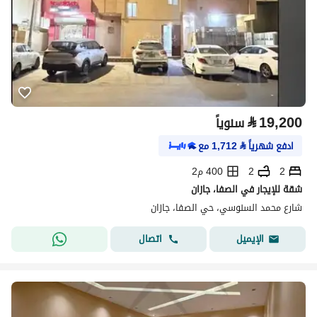
⃁
19,200
سنوياً
ادفع شهرياً
⃁
1,712
مع
2
2
400 م2
شقة للإيجار في الصفا، جازان
شارع محمد السنوسي، حي الصفا، جازان
اتصال
الإيميل