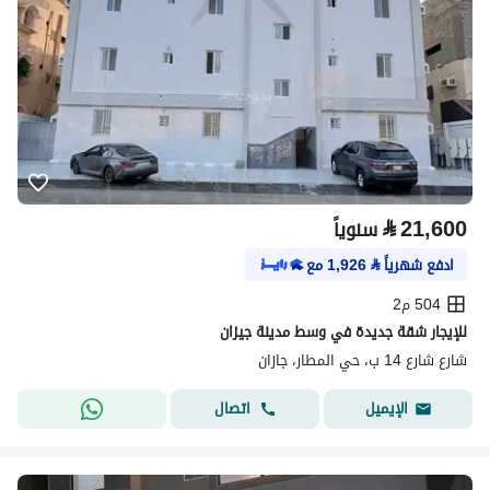
⃁
21,600
سنوياً
ادفع شهرياً
⃁
1,926
مع
504 م2
للإيجار شقة جديدة في وسط مدينة جيزان
شارع شارع 14 ب، حي المطار، جازان
اتصال
الإيميل