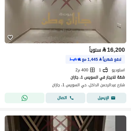
⃁
16,200
سنوياً
ادفع شهرياً
⃁
1,445
مع
استوديو
1
400 م2
شقة للايجار في السويس 1، جازان
شارع عبدالرحمن الداخل، حي السويس 1، جازان
اتصال
الإيميل