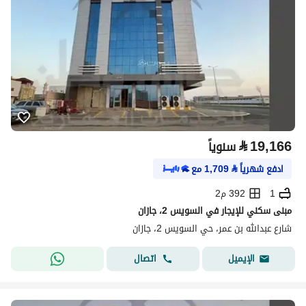
⃁
19,166
سنوياً
ادفع شهرياً
⃁
1,709
مع
1
392 م2
مبنى سكني للإيجار في السويس 2، جازان
شارع عبدالله بن عمر، حي السويس 2، جازان
اتصال
الإيميل