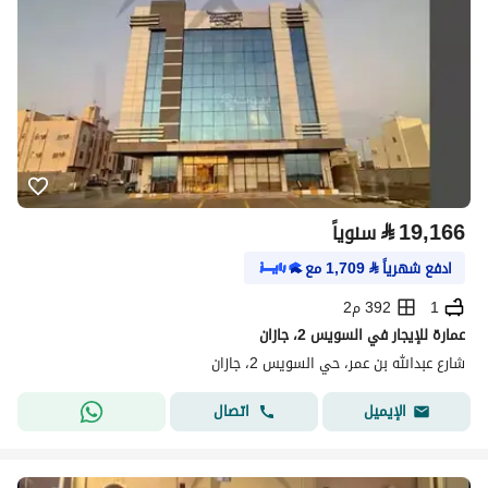
⃁
19,166
سنوياً
ادفع شهرياً
⃁
1,709
مع
1
392 م2
عمارة للإيجار في السويس 2، جازان
شارع عبدالله بن عمر، حي السويس 2، جازان
اتصال
الإيميل