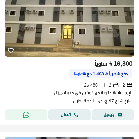
⃁
16,800
سنوياً
ادفع شهرياً
⃁
1,498
مع
2
2
480 م2
للإيجار شقة مكونة من غرفتين في مدينة جيزان
شارع شارع 97 ج، حي الروضة، جازان
اتصال
الإيميل