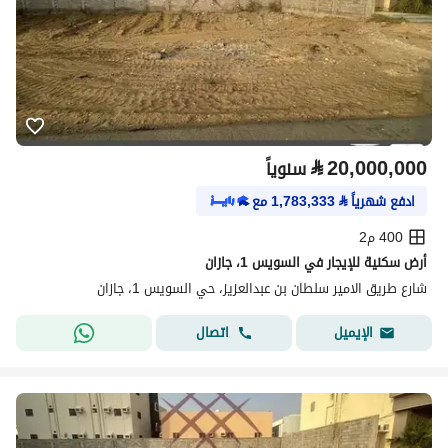
⃁
20,000,000
سنوياً
ادفع شهرياً
⃁
1,783,333
مع
400 م2
أرض سكنية للإيجار في السويس 1، جازان
شارع طريق الامير سلطان بن عبدالعزيز، حي السويس 1، جازان
اتصال
الإيميل