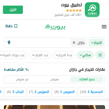
تطبيق بيوت
تنزيل
+140 ألف تنزيل للتطبيق
حفظ
جازان
للايجار
سكني
مدة الايجار
عدد الغرف
عدد دورات المياه
عقارات للايجار في جازان
الأكثر مشاهدة
جميع العقارات
مفروش
غير مفروش
المحمدية 2
(
10
)
السويس 1
(
8
)
السويس 2
(
7
)
الرحاب 3
(
6
)
ا