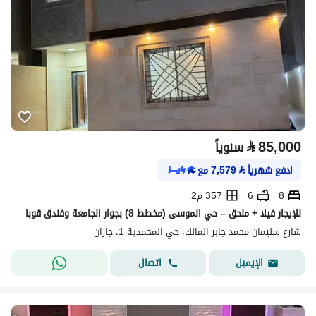
⃁
85,000
سنوياً
ادفع شهرياً
⃁
7,579
مع
8
6
357 م2
للإيجار فيلا + ملحق – حي الموسى (مخطط 8) بجوار الجامعة وفندق قوبا
شارع سليمان محمد جابر المالك، حي المحمدية 1، جازان
اتصال
الإيميل