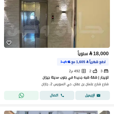
⃁
18,000
سنوياً
ادفع شهرياً
⃁
1,605
مع
3
2
492 م2
للإيجار | شقة شبه جديدة في جنوب مدينة جيزان
شارع شارع عثمان بن عفان، حي السويس 2، جازان
اتصال
الإيميل