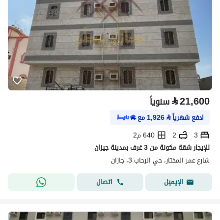
⃁
21,600
سنوياً
ادفع شهرياً
⃁
1,926
مع
3
2
640 م2
‎للإيجار شقة مكونة من 3 غرف بمدينة جيزان
شارع عمر المختار، حي الرحاب 3، جازان
اتصال
الإيميل