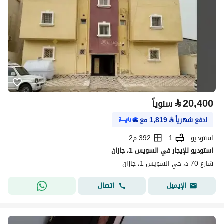
⃁
20,400
سنوياً
ادفع شهرياً
⃁
1,819
مع
استوديو
1
392 م2
استوديو للإيجار في السويس 1، جازان
شارع 70 د، حي السويس 1، جازان
اتصال
الإيميل