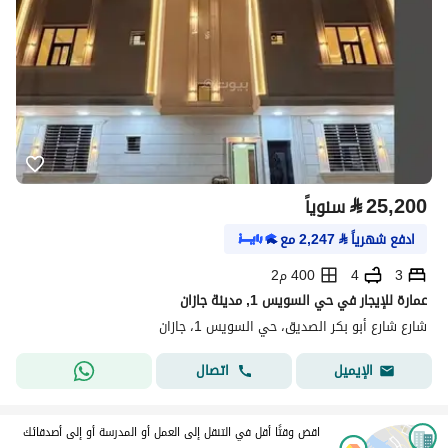
⃁
25,200
سنوياً
ادفع شهرياً
⃁
2,247
مع
3
4
400 م2
عمارة للإيجار في حي السويس 1, مدينة جازان
شارع شارع أبو بكر الصديق، حي السويس 1، جازان
اتصال
الإيميل
اقض وقتًا أقل في التنقل إلى العمل أو المدرسة أو إلى أصدقائك