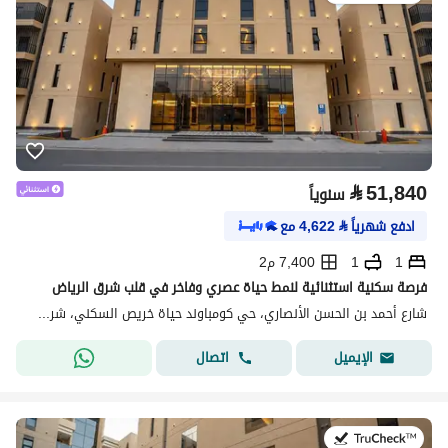
⃁
51,840
سنوياً
ادفع شهرياً
⃁
4,622
مع
1
1
7,400 م2
فرصة سكنية استثنائية لنمط حياة عصري وفاخر في قلب شرق الرياض
شارع أحمد بن الحسن الأنصاري، حي كومباوند حياة خريص السكني، شرق الرياض، الرياض
اتصال
الإيميل
في:20 يوليو 2026