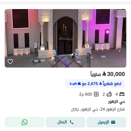
⃁
30,000
سنوياً
ادفع شهرياً
⃁
2,675
مع
4
2
600 م2
حي الزهور
شارع الزهور 24، حي الزهور، جازان
اتصال
الإيميل