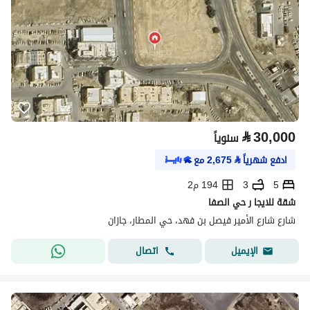
⃁
30,000
سنوياً
ادفع شهرياً
⃁
2,675
مع
5
3
194 م2
شقة للايجا ر حي الصفا
شارع شارع الأمير فيصل بن فهد، حي المطار، جازان
اتصال
الإيميل