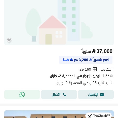
⃁
37,000
سنوياً
ادفع شهرياً
⃁
3,299
مع
استوديو
169 م2
شقة استوديو للإيجار في المحمدية 2، جازان
شارع شارع 25 ز، حي المحمدية 2، جازان
اتصال
الإيميل
في:20 يوليو 2026