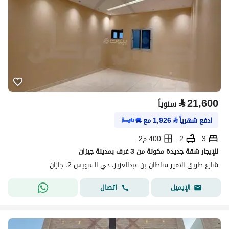
⃁
21,600
سنوياً
ادفع شهرياً
⃁
1,926
مع
3
2
400 م2
للإيجار شقة جديدة مكونة من 3 غرف بمدينة جيزان
شارع طريق الامير سلطان بن عبدالعزيز، حي السويس 2، جازان
اتصال
الإيميل