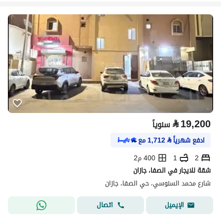
⃁
19,200
سنوياً
ادفع شهرياً
⃁
1,712
مع
2
1
400 م2
شقة للايجار في الصفا، جازان
شارع محمد السنوسي، حي الصفا، جازان
اتصال
الإيميل