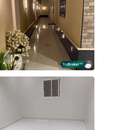
Tru
Broker
™