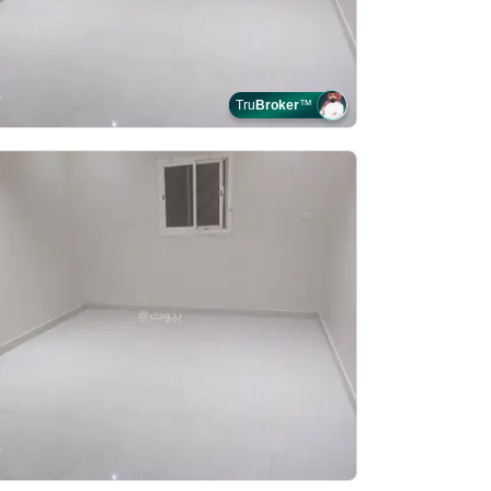
Tru
Broker
™