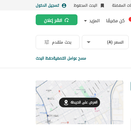
نات المفضلة
البحث المحفوظ
تسجيل الدخول
كن مضيفًا
المزيد
انشر إعلان
السعر (⃁)
بحث متقدم
مسح عوامل التصفية
حفظ البحث
العرض على الخريطة