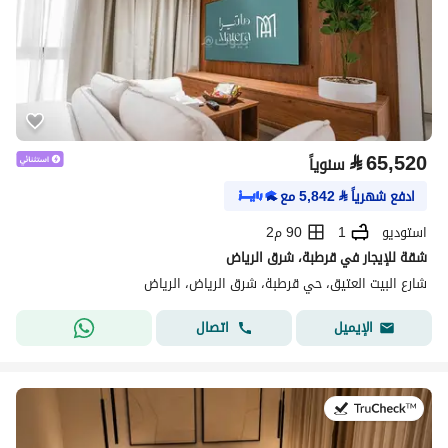
⃁
65,520
سنوياً
ادفع شهرياً
⃁
5,842
مع
استوديو
1
90 م2
شقة للإيجار في قرطبة، شرق الرياض
شارع البيت العتيق، حي قرطبة، شرق الرياض، الرياض
اتصال
الإيميل
في:26 يوليو 2026