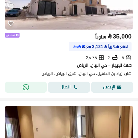
⃁
35,000
سنوياً
ادفع شهرياً
⃁
3,121
مع
5
2
75 م2
شقة للإيجار – حي البيان، الرياض
شارع زياد بن الطفيل، حي البيان، شرق الرياض، الرياض
اتصال
الإيميل