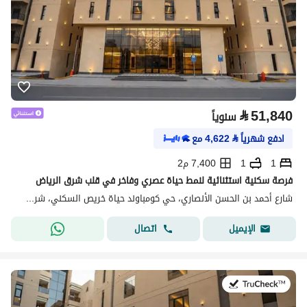
⃁
51,840
سنوياً
ادفع شهرياً
⃁
4,622
مع
1
1
7,400 م2
فرصة سكنية استثنائية لنمط حياة عصري وفاخر في قلب شرق الرياض
شارع أحمد بن الحسن الأنصاري، حي كومباوند حياة خريص السكني، شرق الرياض، الرياض
اتصال
الإيميل
في:20 يوليو 2026