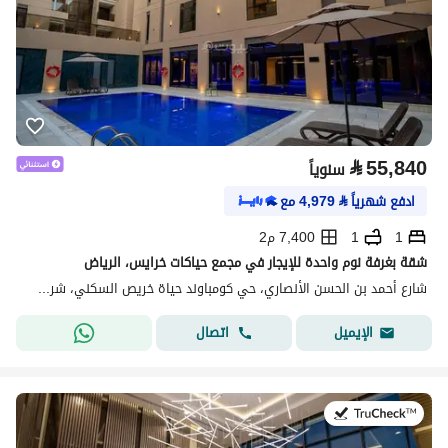
⃁
55,840
سنوياً
ادفع شهرياً
⃁
4,979
مع
1
1
7,400 م2
شقة بغرفة نوم واحدة للإيجار في مجمع حياكات خرايس، الرياض
شارع أحمد بن الحسن الأنصاري، حي كومباوند حياة خريص السكني، شرق الرياض، الرياض
اتصال
الإيميل
في:20 يوليو 2026