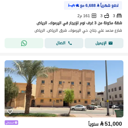
ادفع شهرياً
⃁
6,688
مع
3
3
161 م2
شقة مكونة من 3 غرف نوم للإيجار في اليرموك، الرياض
شارع محمد علي جناح، حي اليرموك، شرق الرياض، الرياض
اتصال
الإيميل
⃁
51,000
سنوياً