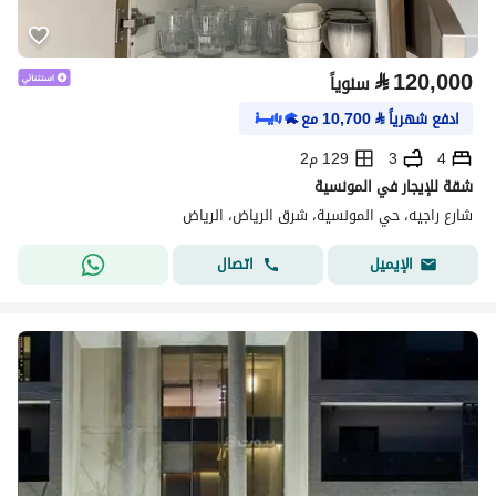
⃁
120,000
سنوياً
ادفع شهرياً
⃁
10,700
مع
4
3
129 م2
شقة للإيجار في المونسية
شارع راجيه، حي المونسية، شرق الرياض، الرياض
اتصال
الإيميل