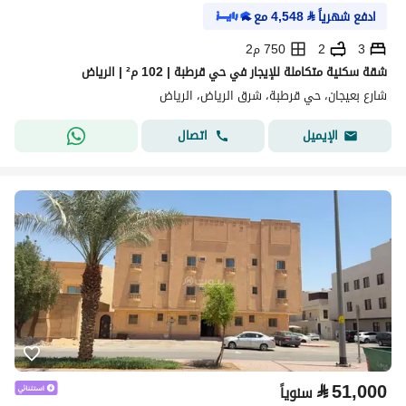
ادفع شهرياً
⃁
4,548
مع
3
2
750 م2
شقة سكنية متكاملة للإيجار في حي قرطبة | 102 م² | الرياض
شارع بعيجان، حي قرطبة، شرق الرياض، الرياض
اتصال
الإيميل
⃁
51,000
سنوياً