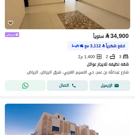
⃁
34,900
سنوياً
ادفع شهرياً
⃁
3,112
مع
3
2
1,400 م2
شقه نظيفه للايجار عوائل
شارع عبدالله بن عمر، حي النسيم الغربي، شرق الرياض، الرياض
اتصال
الإيميل