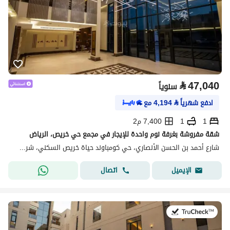
⃁
47,040
سنوياً
ادفع شهرياً
⃁
4,194
مع
1
1
7,400 م2
شقة مفروشة بغرفة نوم واحدة للإيجار في مجمع حي خريص، الرياض
شارع أحمد بن الحسن الأنصاري، حي كومباوند حياة خريص السكني، شرق الرياض، الرياض
اتصال
الإيميل
في:21 يوليو 2026