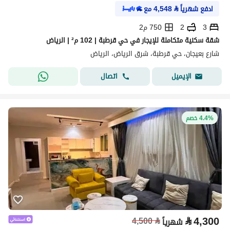
ادفع شهرياً
⃁
4,548
مع
3
2
750 م2
شقة سكنية متكاملة للإيجار في حي قرطبة | 102 م² | الرياض
شارع بعيجان، حي قرطبة، شرق الرياض، الرياض
اتصال
الإيميل
4.4% خصم
⃁
4,300
4,500
⃁
شهرياً