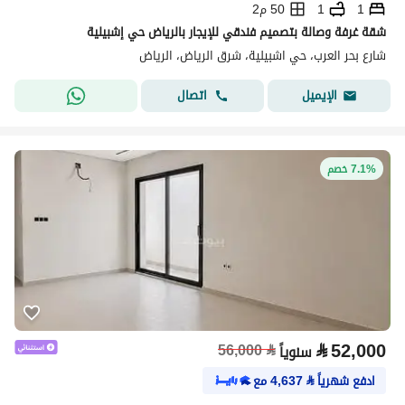
1
1
50 م2
شقة غرفة وصالة بتصميم فندقي للإيجار بالرياض حي إشبيلية
شارع بحر العرب، حي اشبيلية، شرق الرياض، الرياض
اتصال
الإيميل
7.1% خصم
⃁
52,000
56,000
⃁
سنوياً
ادفع شهرياً
⃁
4,637
مع