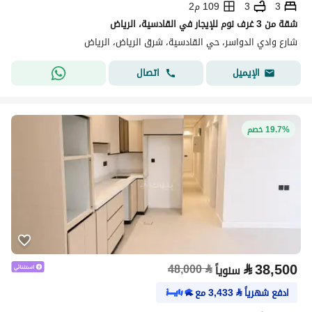
3
3
109 م2
شقة من 3 غرف نوم للإيجار في القادسية، الرياض
شارع وادي الدواسر، حي القادسية، شرق الرياض، الرياض
اتصال
الإيميل
19.7% خصم
⃁
38,500
48,000
⃁
سنوياً
ادفع شهرياً
⃁
3,433
مع