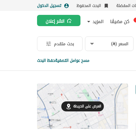
نات المفضلة
البحث المحفوظ
تسجيل الدخول
كن مضيفًا
المزيد
انشر إعلان
السعر (⃁)
بحث متقدم
مسح عوامل التصفية
حفظ البحث
العرض على الخريطة