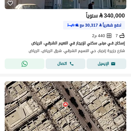
⃁
340,000
سنوياً
ادفع شهرياً
⃁
30,317
مع
7
440 م2
إسكان فـي مبنى سكني للإيجار في النعيم الشرقي، الرياض
شارع جزيرة زنجبار، حي النسيم الشرقي، شرق الرياض، الرياض
اتصال
الإيميل