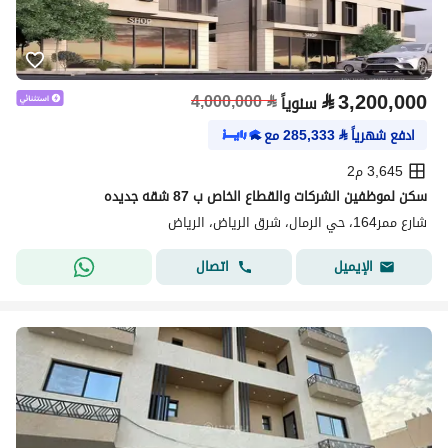
⃁
3,200,000
4,000,000
⃁
سنوياً
ادفع شهرياً
⃁
285,333
مع
3,645 م2
سكن لموظفين الشركات والقطاع الخاص ب 87 شقه جديده
شارع ممر164، حي الرمال، شرق الرياض، الرياض
اتصال
الإيميل