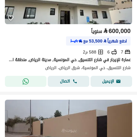
⃁
600,000
سنوياً
ادفع شهرياً
⃁
53,500
مع
7
6
588 م2
عمارة للإيجار في شارع التنسيق, حي المونسية, مدينة الرياض, منطقة الرياض
شارع التنسيق، حي المونسية، شرق الرياض، الرياض
اتصال
الإيميل