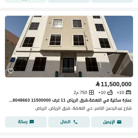
⃁
11,500,000
10+
10+
750 م2
عمارة سكنية في النهضة،شرق الرياض 11 غرف 11500000 SAR - 88048663
شارع عبدالرحمن الناصر، حي النهضة، شرق الرياض، الرياض
اتصال
رسالة
الإيميل