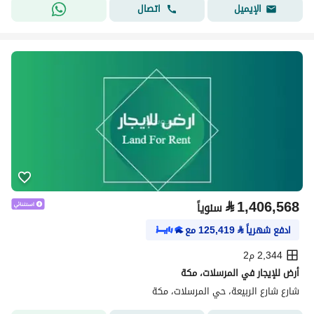
اتصال
الإيميل
⃁
1,406,568
سنوياً
ادفع شهرياً
⃁
125,419
مع
2,344 م2
أرض للإيجار في المرسلات، مكة
شارع شارع الربيعة، حي المرسلات، مكة