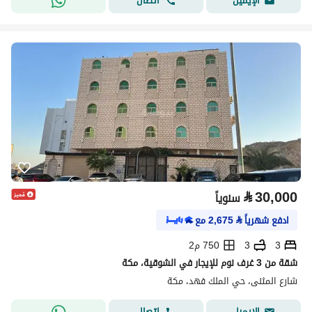
اتصال
الإيميل
⃁
30,000
سنوياً
ادفع شهرياً
⃁
2,675
مع
3
3
750 م2
شقة من 3 غرف نوم للإيجار في الشوقية، مكة
شارع المثنى، حي الملك فهد، مكة
اتصال
الإيميل