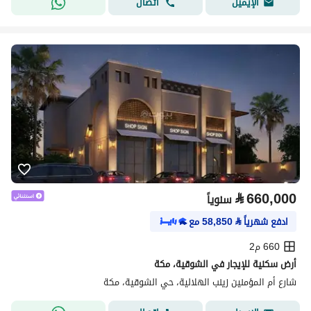
اتصال
الإيميل
⃁
660,000
سنوياً
ادفع شهرياً
⃁
58,850
مع
660 م2
أرض سكنية للإيجار في الشوقية، مكة
شارع أم المؤمنين زينب الهلالية، حي الشوقية، مكة