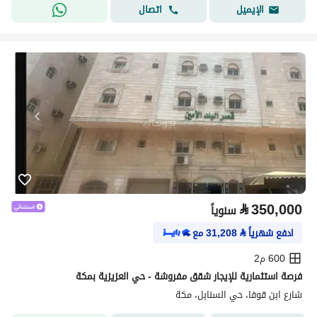
اتصال
الإيميل
⃁
350,000
سنوياً
ادفع شهرياً
⃁
31,208
مع
600 م2
فرصة استثمارية للإيجار شقق مفروشة - حي العزيزية بمكة
شارع ابن قوفا، حي السنابل، مكة