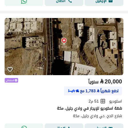
اتصال
الإيميل
⃁
20,000
سنوياً
ادفع شهرياً
⃁
1,783
مع
استوديو
51 م2
شقة استوديو للإيجار في وادي جليل، مكة
شارع الحج، حي وادي جليل، مكة