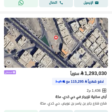
اتصال
الإيميل
⃁
1,293,030
سنوياً
ادفع شهرياً
⃁
115,295
مع
1,436 م2
أرض سكنية للإيجار في حي كدي، مكة
شارع شارع جابر بن ياسر بن عويص، حي كدي، مكة