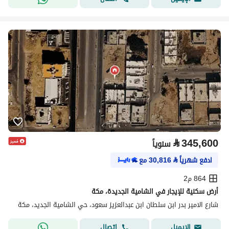
⃁
345,600
سنوياً
ادفع شهرياً
⃁
30,816
مع
864 م2
أرض سكنية للإيجار في الشامية الجديدة، مكة
شارع الامير بدر ابن سلطان ابن عبدالعزيز سعود، حي الشامية الجديد، مكة
اتصال
الإيميل