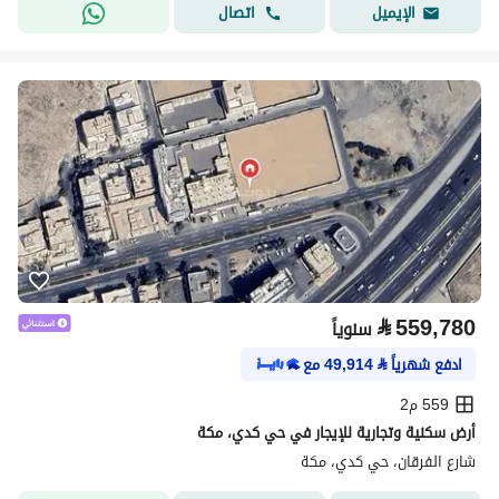
اتصال
الإيميل
⃁
559,780
سنوياً
ادفع شهرياً
⃁
49,914
مع
559 م2
أرض سكنية وتجارية للإيجار في حي كدي، مكة
شارع الفرقان، حي كدي، مكة