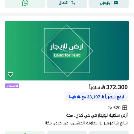
اتصال
الإيميل
⃁
372,300
سنوياً
ادفع شهرياً
⃁
33,197
مع
620 م2
أرض سكنية للإيجار في حي كدي، مكة
شارع شارعزهير بن معاوية الجشمي، حي كدي، مكة