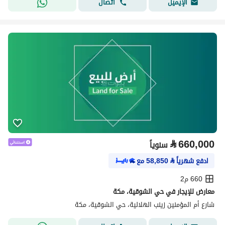
اتصال
الإيميل
⃁
660,000
سنوياً
ادفع شهرياً
⃁
58,850
مع
660 م2
معارض للإيجار في حي الشوقية، مكة
شارع أم المؤمنين زينب الهلالية، حي الشوقية، مكة