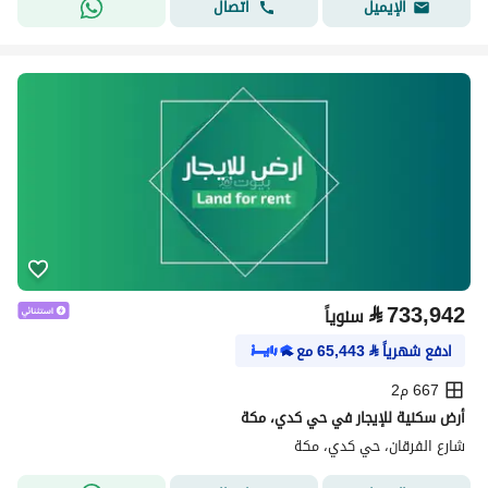
اتصال
الإيميل
⃁
733,942
سنوياً
ادفع شهرياً
⃁
65,443
مع
667 م2
أرض سكنية للإيجار في حي كدي، مكة
شارع الفرقان، حي كدي، مكة