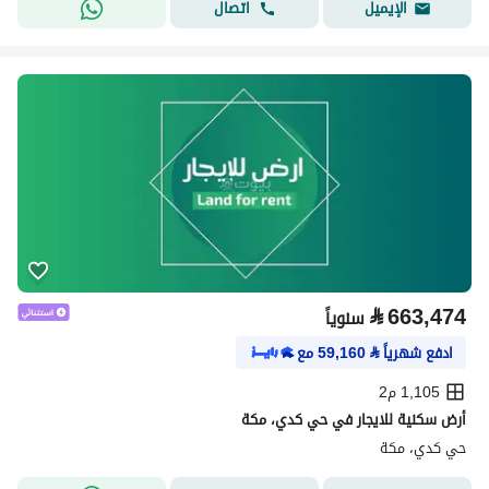
اتصال
الإيميل
⃁
663,474
سنوياً
ادفع شهرياً
⃁
59,160
مع
1,105 م2
أرض سكنية للايجار في حي كدي، مكة
حي كدي، مكة