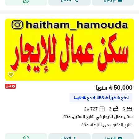
⃁
50,000
سنوياً
ادفع شهرياً
⃁
4,458
مع
6
3
727 م2
سكن عمال للايجار في شارع الستين، مكة
شارع الدكتور، حي النزهة، مكة
اتصال
الإيميل