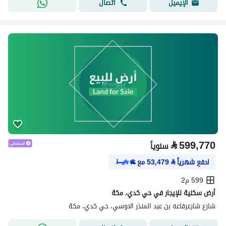
اتصال
الإيميل
⃁
599,770
سنوياً
ادفع شهرياً
⃁
53,479
مع
599 م2
أرض سكنية للإيجار في حي كدي، مكة
شارع شارعرفاعه بن عبد المنذر الاوسي، حي كدي، مكة