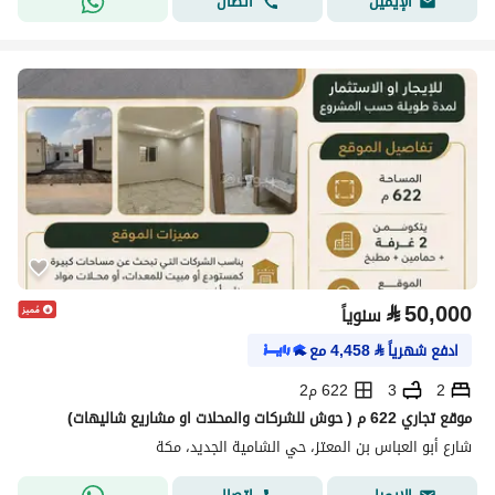
اتصال
الإيميل
⃁
50,000
سنوياً
ادفع شهرياً
⃁
4,458
مع
2
3
622 م2
موقع تجاري 622 م ( حوش للشركات والمحلات او مشاريع شاليهات)
شارع أبو العباس بن المعتز، حي الشامية الجديد، مكة