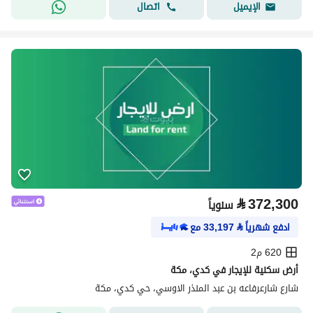
اتصال
الإيميل
⃁
372,300
سنوياً
ادفع شهرياً
⃁
33,197
مع
620 م2
أرض سكنية للإيجار في كدي، مكة
شارع شارعرفاعه بن عبد المنذر الاوسي، حي كدي، مكة