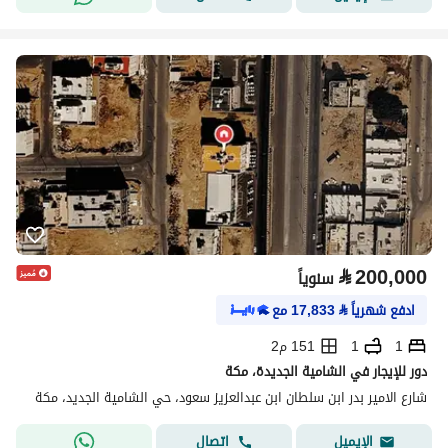
⃁
200,000
سنوياً
ادفع شهرياً
⃁
17,833
مع
1
1
151 م2
دور للإيجار في الشامية الجديدة، مكة
شارع الامير بدر ابن سلطان ابن عبدالعزيز سعود، حي الشامية الجديد، مكة
اتصال
الإيميل