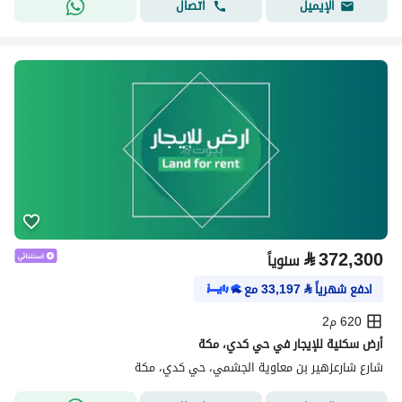
اتصال
الإيميل
⃁
372,300
سنوياً
ادفع شهرياً
⃁
33,197
مع
620 م2
أرض سكنية للإيجار في حي كدي، مكة
شارع شارعزهير بن معاوية الجشمي، حي كدي، مكة