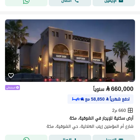
اتصال
الإيميل
⃁
660,000
سنوياً
ادفع شهرياً
⃁
58,850
مع
660 م2
أرض سكنية للإيجار في الشوقية، مكة
شارع أم المؤمنين زينب الهلالية، حي الشوقية، مكة