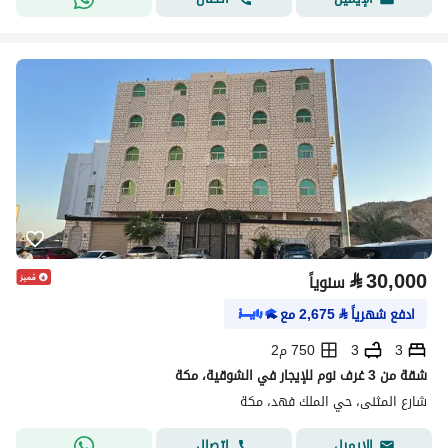
⃁
30,000
سنوياً
ادفع شهرياً
⃁
2,675
مع
3
3
750 م2
شقة من 3 غرف نوم للإيجار في الشوقية، مكة
شارع المثنى، حي الملك فهد، مكة
اتصال
الإيميل