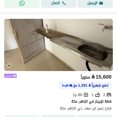
اتصال
الإيميل
⃁
15,600
سنوياً
ادفع شهرياً
⃁
1,391
مع
2
1
80 م2
شقة للإيجار في الزاهر، مكة
شارع عمير ابن سعد، حي الزاهر، مكة