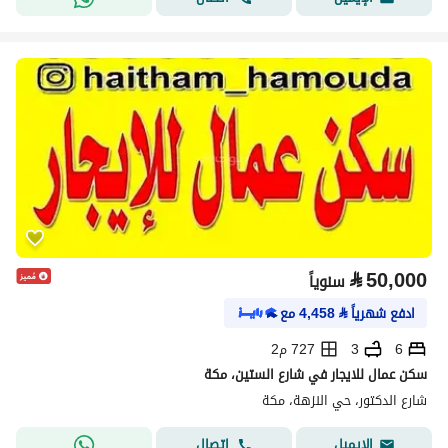
⃁
50,000
سنوياً
ادفع شهرياً
⃁
4,458
مع
6
3
727 م2
سكن عمال للايجار في شارع الستين، مكة
شارع الدكتور، حي النزهة، مكة
اتصال
الإيميل