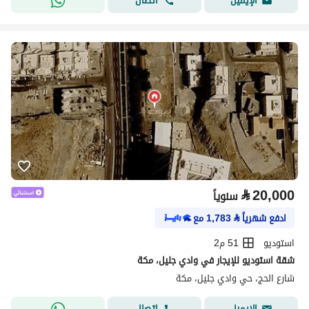
اتصال
الإيميل
⃁
20,000
سنوياً
ادفع شهرياً
⃁
1,783
مع
استوديو
51 م2
شقة استوديو للإيجار في وادي جليل، مكة
شارع الحج، حي وادي جليل، مكة
اتصال
الإيميل