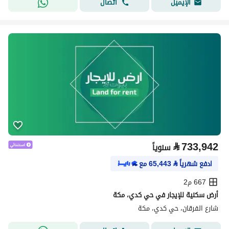
اتصال
الإيميل
⃁
733,942
سنوياً
ادفع شهرياً
⃁
65,443
مع
667 م2
أرض سكنية للإيجار في حي كدي، مكة
شارع الفرقان، حي كدي، مكة