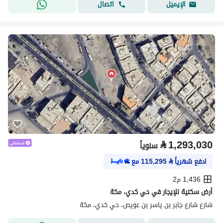
اتصال
الإيميل
⃁
1,293,030
سنوياً
ادفع شهرياً
⃁
115,295
مع
1,436 م2
أرض سكنية للإيجار في حي كدي، مكة
شارع شارع جابر بن ياسر بن عويص، حي كدي، مكة