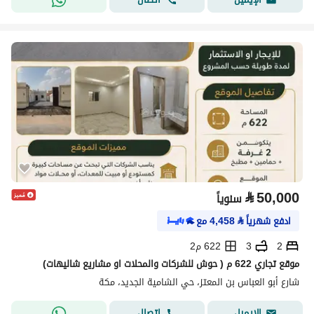
⃁
50,000
سنوياً
ادفع شهرياً
⃁
4,458
مع
2
3
622 م2
موقع تجاري 622 م ( حوش للشركات والمحلات او مشاريع شاليهات)
شارع أبو العباس بن المعتز، حي الشامية الجديد، مكة
اتصال
الإيميل