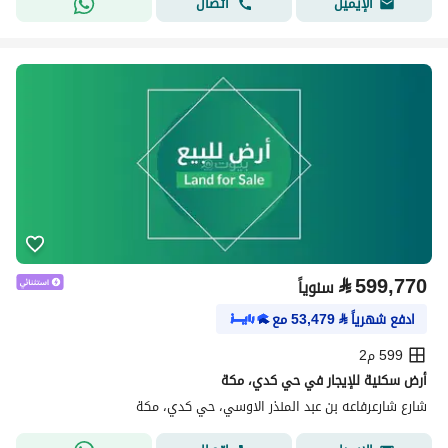
اتصال
الإيميل
⃁
599,770
سنوياً
ادفع شهرياً
⃁
53,479
مع
599 م2
أرض سكنية للإيجار في حي كدي، مكة
شارع شارعرفاعه بن عبد المنذر الاوسي، حي كدي، مكة