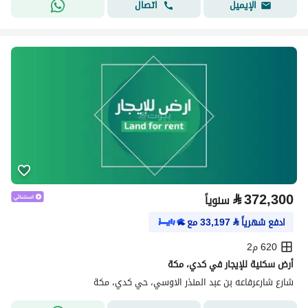
اتصال
الإيميل
⃁
372,300
سنوياً
ادفع شهرياً
⃁
33,197
مع
620 م2
أرض سكنية للإيجار في كدي، مكة
شارع شارعرفاعه بن عبد المنذر الاوسي، حي كدي، مكة