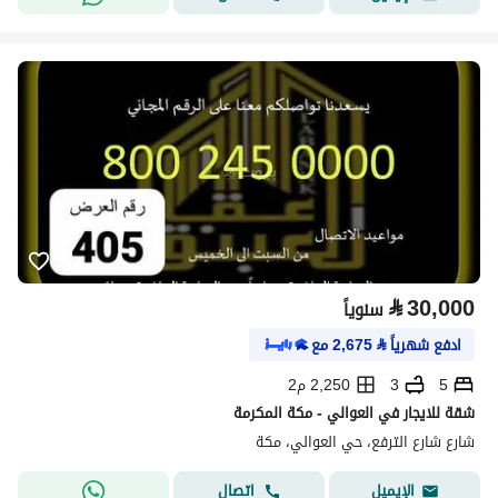
⃁
30,000
سنوياً
ادفع شهرياً
⃁
2,675
مع
5
3
2,250 م2
شقة للايجار في العوالي - مكة المكرمة
شارع شارع الترفع، حي العوالي، مكة
اتصال
الإيميل