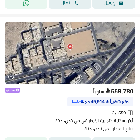
اتصال
الإيميل
⃁
559,780
سنوياً
ادفع شهرياً
⃁
49,914
مع
559 م2
أرض سكنية وتجارية للإيجار في حي كدي، مكة
شارع الفرقان، حي كدي، مكة