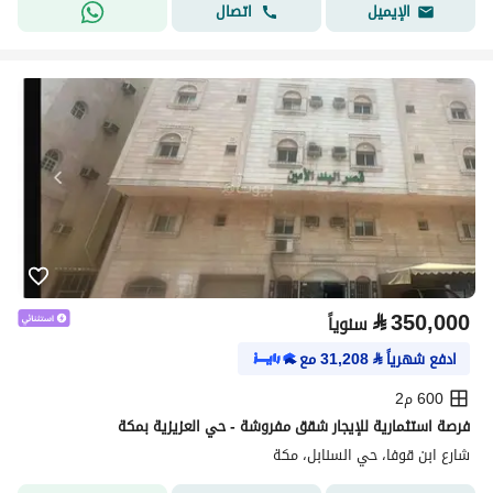
اتصال
الإيميل
⃁
350,000
سنوياً
ادفع شهرياً
⃁
31,208
مع
600 م2
فرصة استثمارية للإيجار شقق مفروشة - حي العزيزية بمكة
شارع ابن قوفا، حي السنابل، مكة