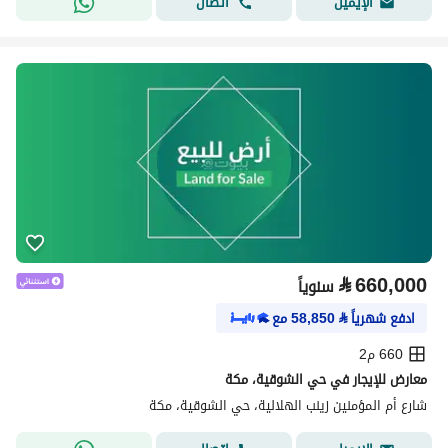
اتصال
الإيميل
⃁
660,000
سنوياً
ادفع شهرياً
⃁
58,850
مع
660 م2
معارض للإيجار في حي الشوقية، مكة
شارع أم المؤمنين زينب الهلالية، حي الشوقية، مكة