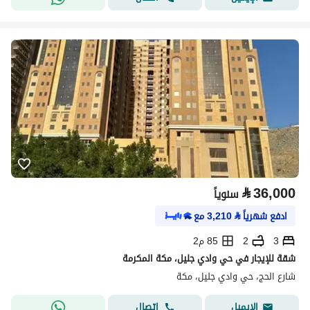
⃁
36,000
سنوياً
ادفع شهرياً
⃁
3,210
مع
3
2
85 م2
شقة للإيجار في حي وادي جليل، مكة المكرمة
شارع الحج، حي وادي جليل، مكة
اتصال
الإيميل