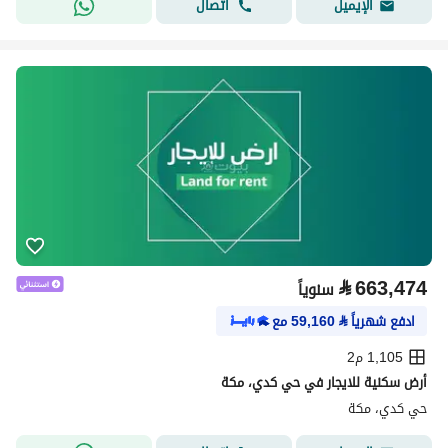
اتصال
الإيميل
⃁
663,474
سنوياً
ادفع شهرياً
⃁
59,160
مع
1,105 م2
أرض سكنية للايجار في حي كدي، مكة
حي كدي، مكة