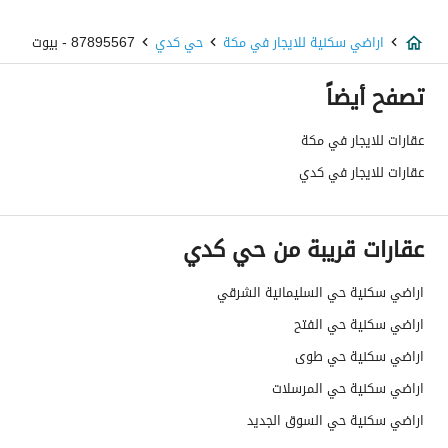
نوع العقار
اراضي سكنية
اراضي سكنية للايجار في مكة
حي كدي
87895567 - بيوت
السعر
372300
تصفح أيضاً
المساحة
620.5
عقارات للايجار في مكة
عدد الغرف
-
عقارات للايجار في كدي
خدمات العقار
عقارات قريبة من حي كدي
كهرباء
نعم
اراضي سكنية حي السليمانية الشرقي
صرف صحي
نعم
اراضي سكنية حي الفتح
الياف ضوئية
نعم
اراضي سكنية حي طوى
اراضي سكنية حي المرسلات
تفاصيل اضافية
اراضي سكنية حي السوق الجديد