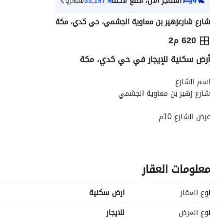
استأجر الآن، ادفع لاحقاً
⃁
33,197
/شهرياً
شارع شارعزهير بن معاوية الجشمي، حي كدي، مكة
⃁
372,300
سنوياً
620 م2
أرض سكنية للإيجار في حي كدي، مكة
يص الإعلان
الاماكن القريبة
اسم الشارع
شارع زهير بن معاوية الجشمي
عرض الشارع 10م
معلومات العقار
نوع العقار
ارض سكنية
نوع العرض
للايجار