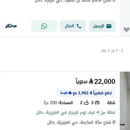
شارع الامام محمد بن سعود، حي الزبارة، حائل
الإيميل
اتصال
1 - 2 من 2 عقار
⃁
22,000
سنوياً
ادفع شهرياً
⃁
1,962
مع
شقة
3
2
200 م2
المساحة
:
شقة من 4 غرف نوم للإيجار في العزيزية، حائل
شارع مكة المكرمة، حي العزيزية، حائل