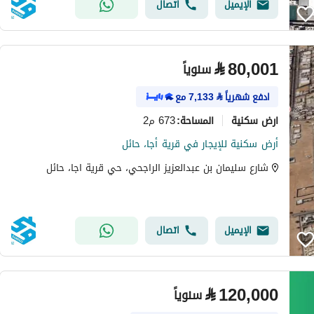
الإيميل
اتصال
⃁
80,001
سنوياً
ادفع شهرياً
⃁
7,133
مع
ارض سكنية
673 م2
المساحة
:
أرض سكنية للإيجار في قرية أجا، حائل
شارع سليمان بن عبدالعزيز الراجحي، حي قرية اجا، حائل
الإيميل
اتصال
⃁
120,000
سنوياً