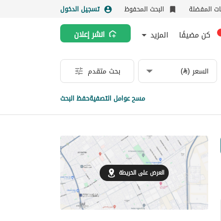
نات المفضلة
البحث المحفوظ
تسجيل الدخول
كن مضيفًا
المزيد
انشر إعلان
السعر (⃁)
بحث متقدم
مسح عوامل التصفية
حفظ البحث
العرض على الخريطة