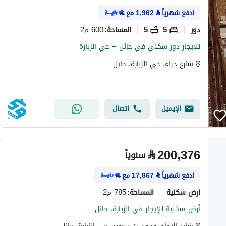
ادفع شهرياً
⃁
1,962
مع
دور
5
5
600 م2
المساحة
:
للإيجار دور سكني في حائل – حي الزبارة
شارع حراء، حي الزبارة، حائل
الإيميل
اتصال
⃁
200,376
سنوياً
ادفع شهرياً
⃁
17,867
مع
ارض سكنية
785 م2
المساحة
:
أرض سكنية للإيجار في الزبارة، حائل