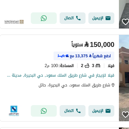
الإيميل
اتصال
⃁
150,000
سنوياً
ادفع شهرياً
⃁
13,375
مع
فیلا
3
2
100 م2
المساحة
:
فيلا للإيجار في شارع طريق الملك سعود, حي البحيرة, مدينة حائل, منطقة حائل
شارع طريق الملك سعود، حي البحيرة، حائل
الإيميل
اتصال