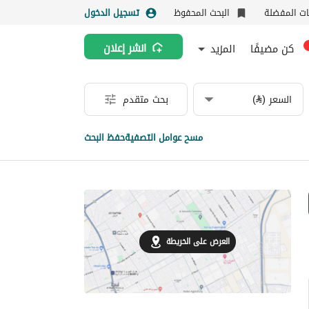
نات المفضلة
البحث المحفوظ
تسجيل الدخول
كن مضيفًا
المزيد
انشر إعلان
السعر (⃁)
بحث متقدم
مسح عوامل التصفية
حفظ البحث
العرض على الخريطة