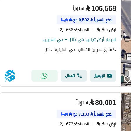
⃁
106,568
سنوياً
ادفع شهرياً
⃁
9,502
مع
ارض سكنية
666 م2
المساحة
:
للإيجار أرض تجارية في حائل – حي العزيزية
شارع عمر بن الخطاب، حي العزيزية، حائل
الإيميل
اتصال
⃁
80,001
سنوياً
ادفع شهرياً
⃁
7,133
مع
ارض سكنية
673 م2
المساحة
: