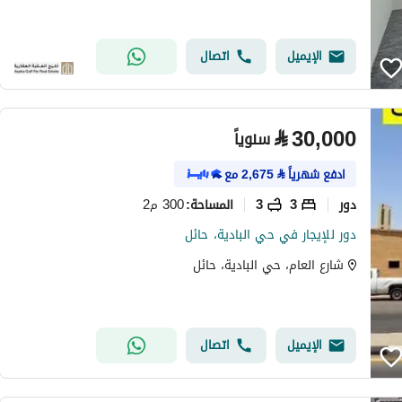
الإيميل
اتصال
⃁
30,000
سنوياً
ادفع شهرياً
⃁
2,675
مع
دور
3
3
300 م2
المساحة
:
دور للإيجار في حي البادية، حائل
شارع العام، حي البادية، حائل
الإيميل
اتصال