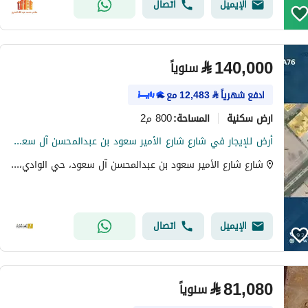
الإيميل
اتصال
⃁
140,000
سنوياً
ادفع شهرياً
⃁
12,483
مع
ارض سكنية
800 م2
المساحة
:
أرض للإيجار في شارع شارع الأمير سعود بن عبدالمحسن آل سعود, حي الوادي, مدينة حائل, منطقة حائل
شارع شارع الأمير سعود بن عبدالمحسن آل سعود، حي الوادي، حي مريفق، حائل
الإيميل
اتصال
⃁
81,080
سنوياً