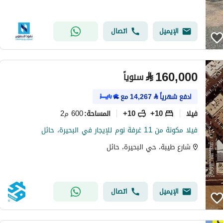
الإيميل
اتصال
⃁
160,000
سنوياً
ادفع شهرياً
⃁
14,267
مع
فیلا
10+
10+
600 م2
المساحة
:
فيلا مكونة من 11 غرفة نوم للإيجار في البحيرة، حائل
شارع طيبة، حي البحيرة، حائل
الإيميل
اتصال