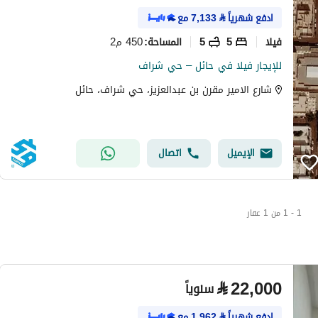
ادفع شهرياً
⃁
7,133
مع
فیلا
5
5
450 م2
المساحة
:
للإيجار فيلا في حائل – حي شراف
شارع الامير مقرن بن عبدالعزيز، حي شراف، حائل
الإيميل
اتصال
1 - 1 من 1 عقار
⃁
22,000
سنوياً
ادفع شهرياً
⃁
1,962
مع