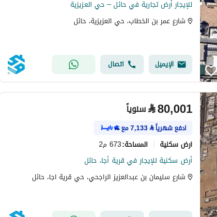
للإيجار أرض تجارية في حائل – حي العزيزية
شارع عمر بن الخطاب، حي العزيزية، حائل
الإيميل
اتصال
⃁
80,001
سنوياً
ادفع شهرياً
⃁
7,133
مع
ارض سكنية
673 م2
المساحة
:
أرض سكنية للإيجار في قرية أجا، حائل
شارع سليمان بن عبدالعزيز الراجحي، حي قرية اجا، حائل