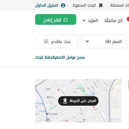
نات المفضلة
البحث المحفوظ
تسجيل الدخول
كن مضيفًا
المزيد
انشر إعلان
السعر (⃁)
بحث متقدم
مسح عوامل التصفية
حفظ البحث
العرض على الخريطة