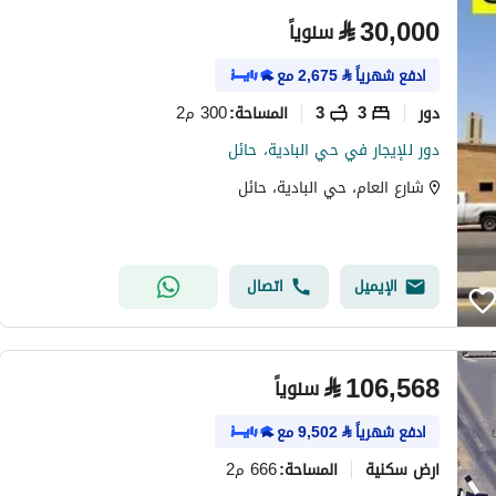
⃁
30,000
سنوياً
ادفع شهرياً
⃁
2,675
مع
دور
3
3
300 م2
المساحة
:
دور للإيجار في حي البادية، حائل
شارع العام، حي البادية، حائل
الإيميل
اتصال
⃁
106,568
سنوياً
ادفع شهرياً
⃁
9,502
مع
ارض سكنية
666 م2
المساحة
: