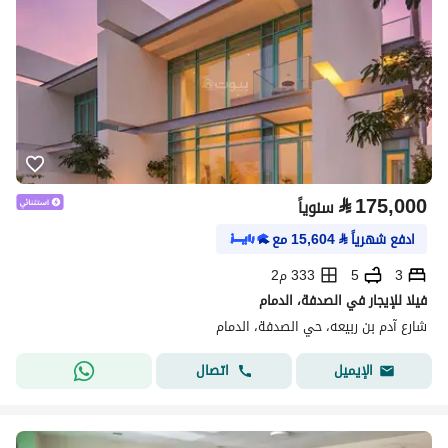
⃁
175,000
سنوياً
ادفع شهرياً
⃁
15,604
مع
3
5
333 م2
فيلا للإيجار في الصدفة، الدمام
شارع آدم بن ربيعه، حي الصدفة، الدمام
اتصال
الإيميل