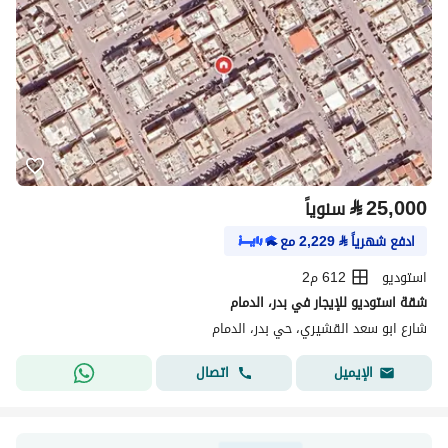
⃁
25,000
سنوياً
ادفع شهرياً
⃁
2,229
مع
استوديو
612 م2
شقة استوديو للإيجار في بدر، الدمام
شارع ابو سعد القشيري، حي بدر، الدمام
اتصال
الإيميل