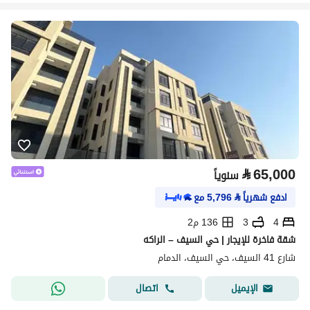
⃁
65,000
سنوياً
ادفع شهرياً
⃁
5,796
مع
4
3
136 م2
شقة فاخرة للإيجار | حي السيف – الراكه
شارع 41 السيف، حي السيف، الدمام
اتصال
الإيميل