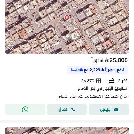
⃁
25,000
سنوياً
ادفع شهرياً
⃁
2,229
مع
2
1
870 م2
استوديو للإيجار في بدر، الدمام
شارع احمد حجر العسقلاني، حي بدر، الدمام
اتصال
الإيميل