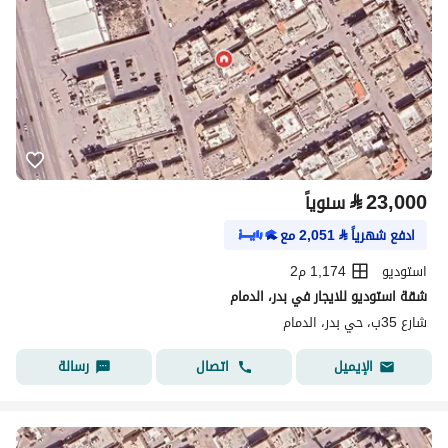
⃁
23,000
سنوياً
ادفع شهرياً
⃁
2,051
مع
استوديو
1,174 م2
شقة استوديو للايجار في بدر، الدمام
شارع 35ب، حي بدر، الدمام
اتصال
رسالة
الإيميل