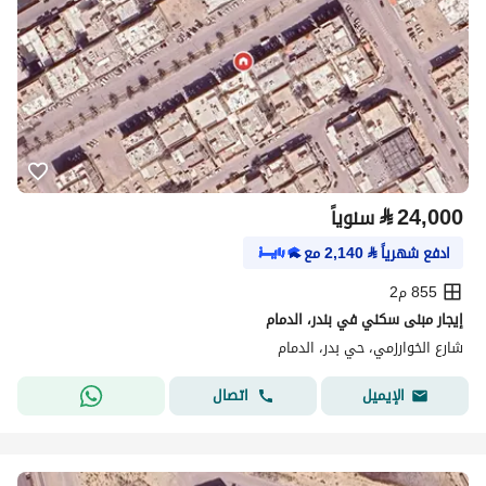
⃁
24,000
سنوياً
ادفع شهرياً
⃁
2,140
مع
855 م2
إيجار مبنى سكني في بندر، الدمام
شارع الخوارزمي، حي بدر، الدمام
اتصال
الإيميل