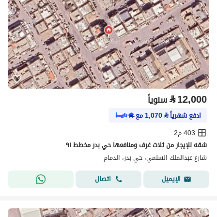
⃁
12,000
سنوياً
ادفع شهرياً
⃁
1,070
مع
403 م2
شقه للإيجار من ثلاث غرف ومنافعها حي بدر مخطط ٩١
شارع عبدالملك السلمي، حي بدر، الدمام
اتصال
الإيميل