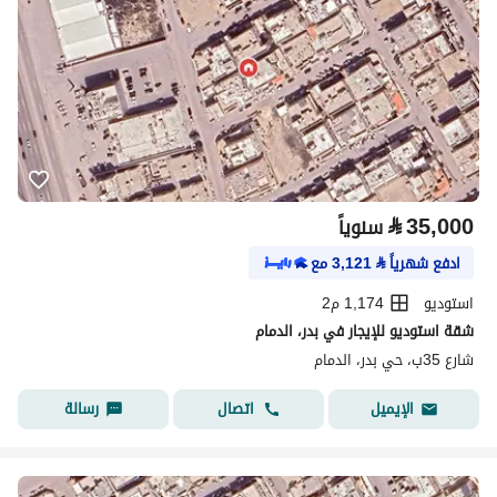
⃁
35,000
سنوياً
ادفع شهرياً
⃁
3,121
مع
استوديو
1,174 م2
شقة استوديو للإيجار في بدر، الدمام
شارع 35ب، حي بدر، الدمام
اتصال
رسالة
الإيميل