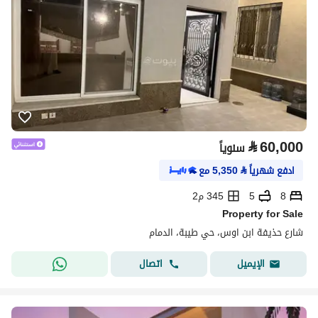
⃁
60,000
سنوياً
ادفع شهرياً
⃁
5,350
مع
8
5
345 م2
Property for Sale
شارع حذيفة ابن اوس، حي طيبة، الدمام
اتصال
الإيميل