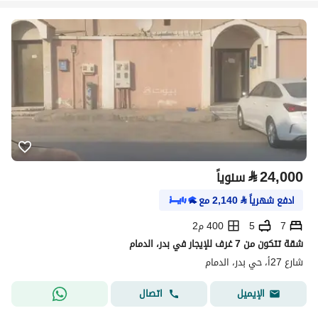
⃁
24,000
سنوياً
ادفع شهرياً
⃁
2,140
مع
7
5
400 م2
شقة تتكون من 7 غرف للإيجار في بدر، الدمام
شارع 27أ، حي بدر، الدمام
اتصال
الإيميل