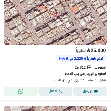
⃁
25,000
سنوياً
ادفع شهرياً
⃁
2,229
مع
استوديو
612 م2
استوديو للإيجار في بدر، الدمام
شارع ابو سعد القشيري، حي بدر، الدمام
اتصال
الإيميل