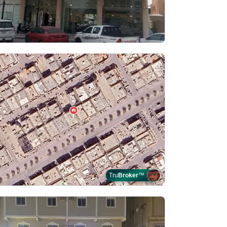
Tru
Broker
™