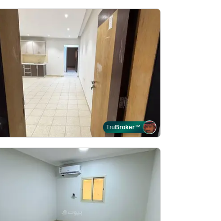
Tru
Broker
™