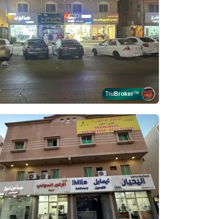
Tru
Broker
™