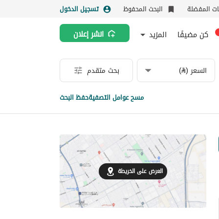
نات المفضلة
البحث المحفوظ
تسجيل الدخول
كن مضيفًا
المزيد
انشر إعلان
السعر (⃁)
بحث متقدم
مسح عوامل التصفية
حفظ البحث
العرض على الخريطة