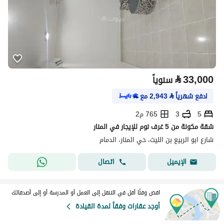
⃁
33,000
سنوياً
ادفع شهرياً
⃁
2,943
مع
5
3
765 م2
شقة مكونة من 5 غرف نوم للإيجار في المنار
شارع ابو الربيع بن الليث، حي المنار، الدمام
اتصال
الإيميل
اقض وقتًا أقل في التنقل إلى العمل أو المدرسة أو إلى أصدقائك
أوجد عقارات وفقاً لمدة القيادة