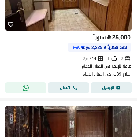
⃁
25,000
سنوياً
ادفع شهرياً
⃁
2,229
مع
2
1
744 م2
غرفة للإيجار في المنار، الدمام
شارع 39ب، حي المنار، الدمام
اتصال
الإيميل