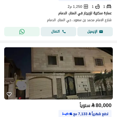
1
1
1,250 م2
عمارة سكنية للإيجار في المنار، الدمام
شارع الامام محمد بن سعود، حي المنار، الدمام
اتصال
الإيميل
⃁
80,000
سنوياً
ادفع شهرياً
⃁
7,133
مع