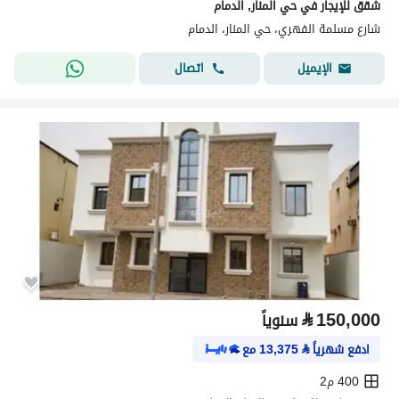
شقق للإيجار في حي المنار, الدمام
شارع مسلمة الفهري، حي المنار، الدمام
اتصال
الإيميل
⃁
150,000
سنوياً
ادفع شهرياً
⃁
13,375
مع
400 م2