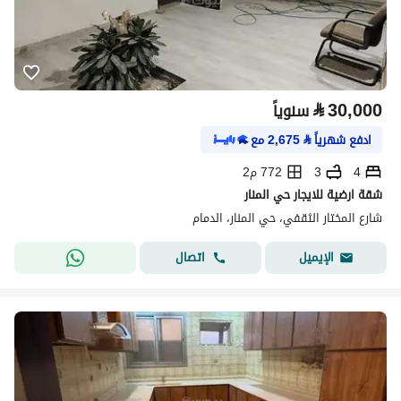
⃁
30,000
سنوياً
ادفع شهرياً
⃁
2,675
مع
4
3
772 م2
شقة ارضية للايجار حي المنار
شارع المختار الثقفي، حي المنار، الدمام
اتصال
الإيميل