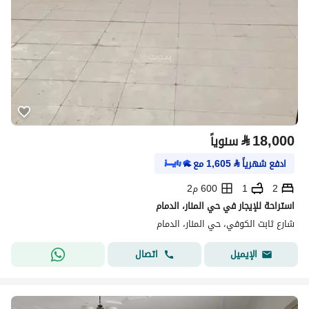
⃁
18,000
سنوياً
ادفع شهرياً
⃁
1,605
مع
2
1
600 م2
استراحة للإيجار في حي المنار، الدمام
شارع ثابت الكوفي، حي المنار، الدمام
اتصال
الإيميل