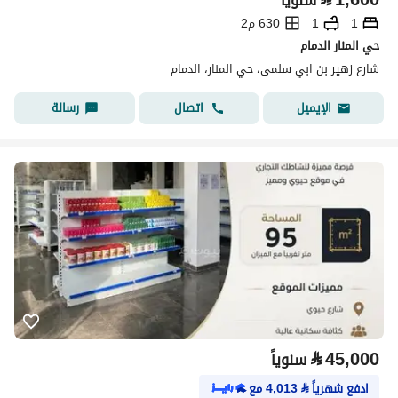
سنوياً
1
1
630 م2
حي المنار الدمام
شارع زهير بن ابي سلمى، حي المنار، الدمام
اتصال
رسالة
الإيميل
⃁
45,000
سنوياً
ادفع شهرياً
⃁
4,013
مع