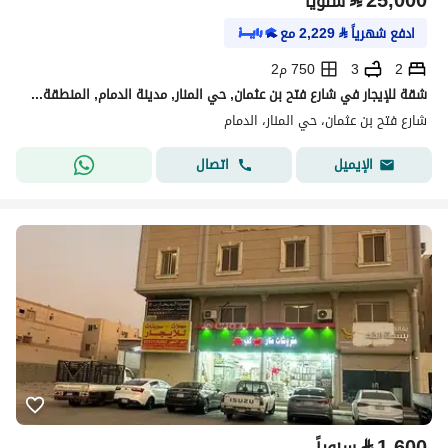
⃁
25,000
سنوياً
ادفع شهرياً
⃁
2,229
مع
2
3
750 م2
شقة للإيجار في شارع فتح بن عثمان, حي المنار, مدينة الدمام, المنطقة الشرقية
شارع فتح بن عثمان، حي المنار، الدمام
اتصال
الإيميل
⃁
1,600