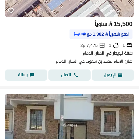
⃁
15,500
سنوياً
ادفع شهرياً
⃁
1,382
مع
1
1
7,475 م2
شقة للإيجار في المنار، الدمام
شارع الامام محمد بن سعود، حي المنار، الدمام
اتصال
رسالة
الإيميل