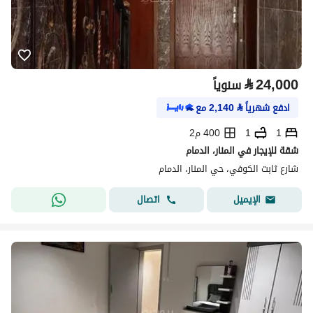
⃁
24,000
سنوياً
ادفع شهرياً
⃁
2,140
مع
1
1
400 م2
شقة للإيجار في المنار، الدمام
شارع ثابت الكوفي، حي المنار، الدمام
اتصال
الإيميل