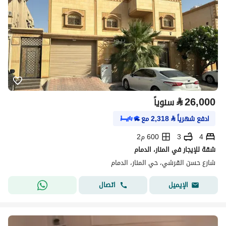
⃁
26,000
سنوياً
ادفع شهرياً
⃁
2,318
مع
4
3
600 م2
شقة للإيجار في المنار، الدمام
شارع حسن القرشي، حي المنار، الدمام
اتصال
الإيميل