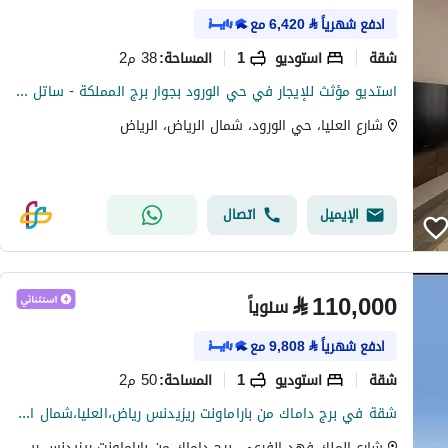
ادفع شهرياً
⃁
6,420
مع
شقة
استوديو
1
38 م2
المساحة
:
استديو مؤثث للإيجار في حي الورود بجوار برج المملكة - ساتل 107
شارع العليا، حي الورود، شمال الرياض، الرياض
الإيميل
اتصال
⃁
110,000
سنوياً
ادفع شهرياً
⃁
9,808
مع
شقة
استوديو
1
50 م2
المساحة
:
شقة في برج داماك من باراماونت ريزيدنس رياض،العليا،شمال الرياض 110000 SAR - 87932890
شارع الملك فهد الفرعي، برج داماك من باراماونت ريزيدنس رياض، حي العليا، شمال الرياض، الرياض