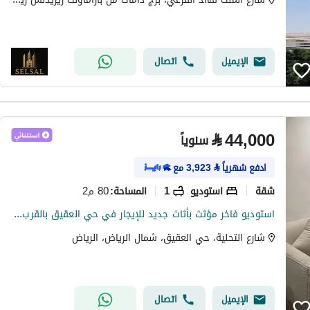
الإيميل
اتصال
⃁
44,000
سنوياً
ادفع شهرياً
⃁
3,923
مع
شقة
استوديو
1
80 م2
المساحة
:
استوديو فاخر مؤثث بأثاث جديد للإيجار في حي العقيق بالقرب من 2KAFD
شارع التحلية، حي العقيق، شمال الرياض، الرياض
الإيميل
اتصال