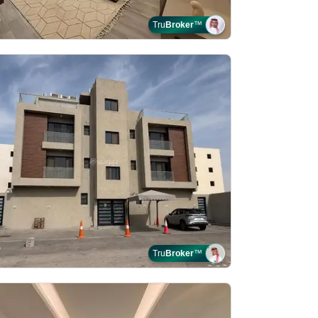
Tru
Broker
™
Tru
Broker
™