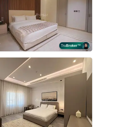
Tru
Broker
™