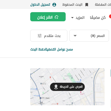
نات المفضلة
البحث المحفوظ
تسجيل الدخول
كن مضيفًا
المزيد
انشر إعلان
السعر (⃁)
بحث متقدم
مسح عوامل التصفية
حفظ البحث
العرض على الخريطة