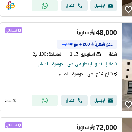
الإيميل
اتصال
⃁
48,000
سنوياً
ادفع شهرياً
⃁
4,280
مع
شقة
استوديو
1
196 م2
المساحة
:
شقة إستديو للإيجار في حي الجوهرة، الدمام
شارع 14ج، حي الجوهرة، الدمام
الإيميل
اتصال
⃁
72,000
سنوياً