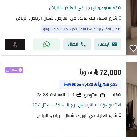
شقة ستوديو للإيجار في العارض، الرياض
شارع اسماء بنت مالك، حي العارض، شمال الرياض، الرياض
قام الوكيل بزيارة هذا العقار لآخر مرة بتاريخ 25 يوليو
الإيميل
اتصال
⃁
72,000
سنوياً
ادفع شهرياً
⃁
6,420
مع
شقة
استوديو
1
38 م2
المساحة
:
استديو مؤثث بالقرب من برج المملكة - ساتل 107
شارع العليا، حي الورود، شمال الرياض، الرياض