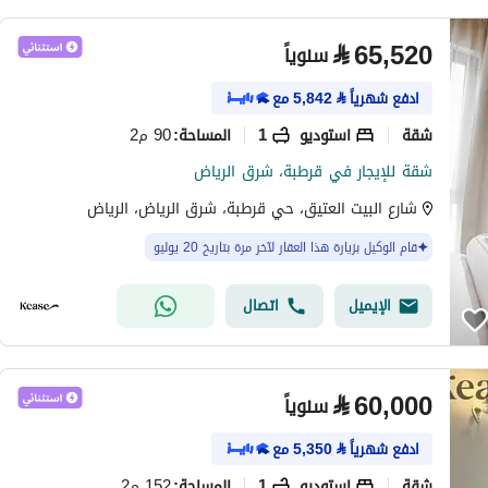
⃁
65,520
سنوياً
ادفع شهرياً
⃁
5,842
مع
شقة
استوديو
1
90 م2
المساحة
:
شقة للإيجار في قرطبة، شرق الرياض
شارع البيت العتيق، حي قرطبة، شرق الرياض، الرياض
قام الوكيل بزيارة هذا العقار لآخر مرة بتاريخ 20 يوليو
الإيميل
اتصال
⃁
60,000
سنوياً
ادفع شهرياً
⃁
5,350
مع
شقة
استوديو
1
152 م2
المساحة
: