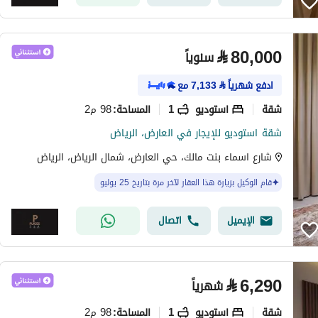
⃁
80,000
سنوياً
ادفع شهرياً
⃁
7,133
مع
شقة
استوديو
1
98 م2
المساحة
:
شقة استوديو للإيجار في العارض، الرياض
شارع اسماء بنت مالك، حي العارض، شمال الرياض، الرياض
قام الوكيل بزيارة هذا العقار لآخر مرة بتاريخ 25 يوليو
الإيميل
اتصال
⃁
6,290
شهرياً
شقة
استوديو
1
98 م2
المساحة
: