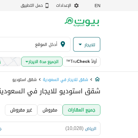
الإعدادات
حمل التطبيق
EN
للايجار
أولاً
Check
™Tru
الجميع مدة الايجار
شقق للايجار في السعودية
شقق استوديو
شقق استوديو للايجار في السعودية
جميع العقارات
مفروش
غير مفروش
)
10,028
(
الرياض
ج