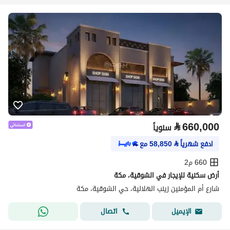
⃁
660,000
سنوياً
ادفع شهرياً
⃁
58,850
مع
660 م2
أرض سكنية للإيجار في الشوقية، مكة
شارع أم المؤمنين زينب الهلالية، حي الشوقية، مكة
اتصال
الإيميل