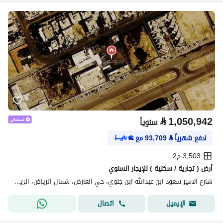
⃁
1,050,942
سنوياً
ادفع شهرياً
⃁
93,709
مع
3,503 م2
أرض ( تجارية / سكنية ) للإيجار السنوي
شارع الامير سعود ابن عبدالله ابن جلوي، حي العارض، شمال الرياض، الرياض
اتصال
الإيميل