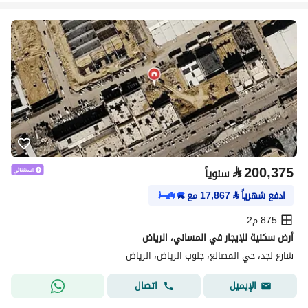
⃁
200,375
سنوياً
ادفع شهرياً
⃁
17,867
مع
875 م2
أرض سكنية للإيجار في المساني، الرياض
شارع نجد، حي المصانع، جنوب الرياض، الرياض
اتصال
الإيميل