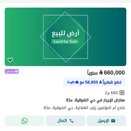
⃁
660,000
سنوياً
ادفع شهرياً
⃁
58,850
مع
660 م2
معارض للإيجار في حي الشوقية، مكة
شارع أم المؤمنين زينب الهلالية، حي الشوقية، مكة
اتصال
الإيميل