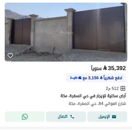
⃁
35,392
سنوياً
ادفع شهرياً
⃁
3,156
مع
512 م2
أرض سكنية للإيجار في حي السفرة، مكة
شارع العوالي 84، حي الصفرة، مكة
اتصال
الإيميل