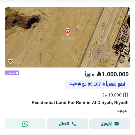
⃁
1,000,000
سنوياً
ادفع شهرياً
⃁
89,167
مع
10,000 م2
Residential Land For Rent in Al Diriyah, Riyadh
الدرعية
اتصال
الإيميل