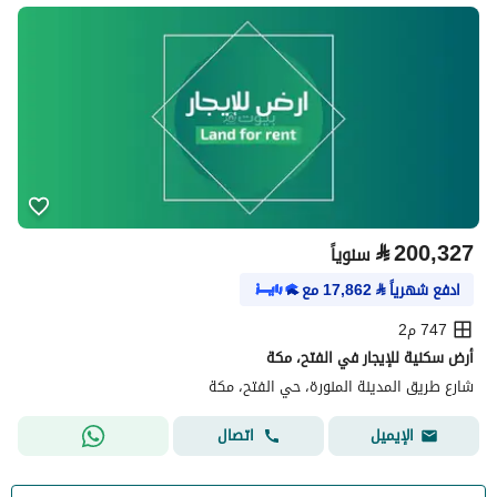
⃁
200,327
سنوياً
ادفع شهرياً
⃁
17,862
مع
747 م2
أرض سكنية للإيجار في الفتح، مكة
شارع طريق المدينة المنورة، حي الفتح، مكة
اتصال
الإيميل