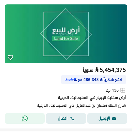
⃁
5,454,375
سنوياً
ادفع شهرياً
⃁
486,348
مع
436 م2
أرض سكنية للإيجار في السليمانية، الدرعية
شارع الملك سلمان بن عبدالعزيز، حي السليمانية، الدرعية
اتصال
الإيميل