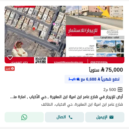
⃁
75,000
سنوياً
ادفع شهرياً
⃁
6,688
مع
500 م2
أرض للإيجار في شارع عامر ابن امية ابن المغيرة , حي الأخباب , امارة منطقة مكة المكرمة - الطائف
شارع عامر ابن امية ابن المغيرة، حي الاخباب، الطائف
اتصال
الإيميل