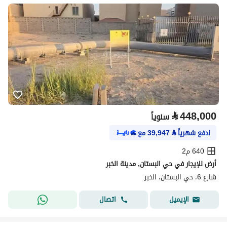
⃁
448,000
سنوياً
ادفع شهرياً
⃁
39,947
مع
640 م2
أرض للإيجار في حي البستان, مدينة الخبر
شارع 6، حي البستان، الخبر
اتصال
الإيميل