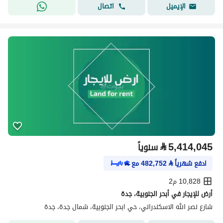
اتصال
الإيميل
⃁
5,414,045
سنوياً
ادفع شهرياً
⃁
482,752
مع
10,828 م2
أرض للإيجار في أبحر الجنوبية، جدة
شارع نصر الله الاسكندراني، حي ابحر الجنوبية، شمال جدة، جدة