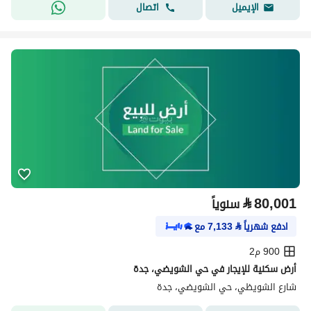
اتصال
الإيميل
⃁
80,001
سنوياً
ادفع شهرياً
⃁
7,133
مع
900 م2
أرض سكنية للإيجار في حي الشويضي، جدة
شارع الشويظي، حي الشويضي، جدة