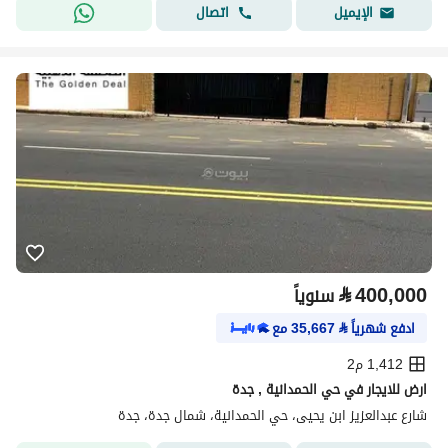
اتصال
الإيميل
⃁
400,000
سنوياً
ادفع شهرياً
⃁
35,667
مع
1,412 م2
ارض للايجار في حي الحمدانية , جدة
شارع عبدالعزيز ابن يحيى، حي الحمدانية، شمال جدة، جدة