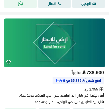
اتصال
الإيميل
⃁
738,900
سنوياً
ادفع شهرياً
⃁
65,885
مع
2,955 م2
أرض للإيجار في شارع زيد العابدين علي , حي الرياض, مدينة جدة,
شارع زيد العابدين علي، حي الرياض، شمال جدة، جدة