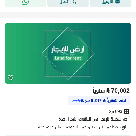
اتصال
الإيميل
⃁
70,062
سنوياً
ادفع شهرياً
⃁
6,247
مع
693 م2
أرض سكنية للإيجار في الياقوت، شمال جدة
شارع مصطفي زين الدين، حي الياقوت، شمال جدة، جدة