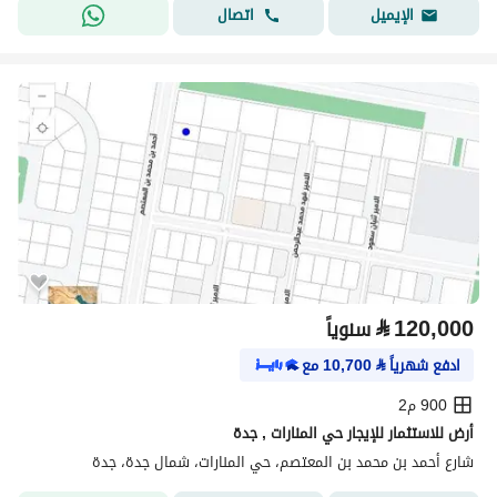
اتصال
الإيميل
⃁
120,000
سنوياً
ادفع شهرياً
⃁
10,700
مع
900 م2
أرض للاستثمار للإيجار حي المنارات , جدة
شارع أحمد بن محمد بن المعتصم، حي المنارات، شمال جدة، جدة