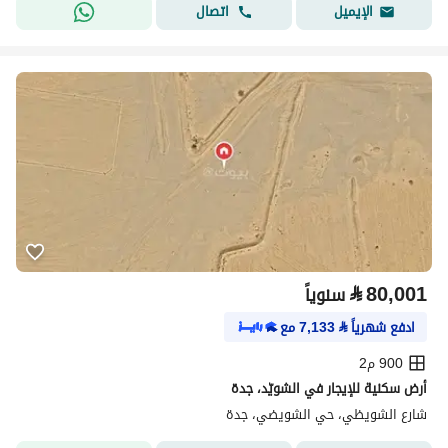
اتصال
الإيميل
⃁
80,001
سنوياً
ادفع شهرياً
⃁
7,133
مع
900 م2
أرض سكنية للإيجار في الشويّد، جدة
شارع الشويظي، حي الشويضي، جدة