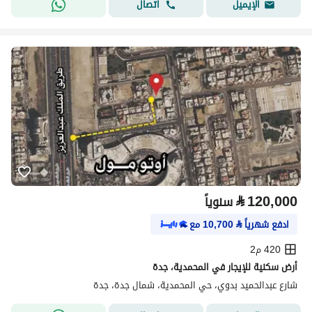
اتصال
الإيميل
⃁
120,000
سنوياً
ادفع شهرياً
⃁
10,700
مع
420 م2
أرض سكنية للإيجار في المحمدية، جدة
شارع عبدالحميد بدوي، حي المحمدية، شمال جدة، جدة