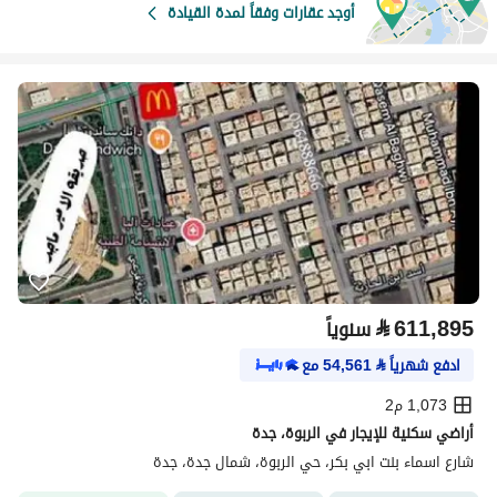
أوجد عقارات وفقاً لمدة القيادة
⃁
611,895
سنوياً
ادفع شهرياً
⃁
54,561
مع
1,073 م2
أراضي سكنية للإيجار في الربوة، جدة
شارع اسماء بنت ابي بكر، حي الربوة، شمال جدة، جدة