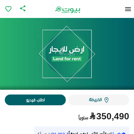
الخريطة
اطلب فيديو
⃁
350,490
سنوياً