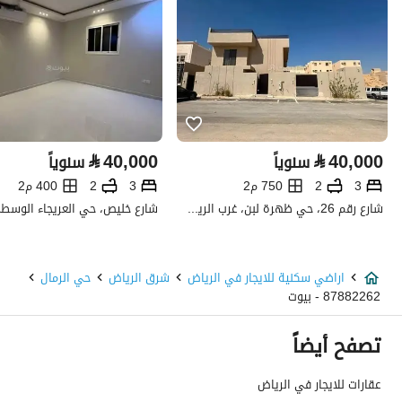
خط العرض
24.927575626797122
خط الطول
46.771346081309076
تفاصيل العقار
⃁
40,000
⃁
40,000
سنوياً
سنوياً
نوع الإعلان
للإيجار
3
2
750 م2
3
2
400 م2
استخدام العقار
-
شارع رقم 26، حي ظهرة لبن، غرب الرياض، الرياض
نوع العقار
اراضي سكنية
اراضي سكنية للايجار في الرياض
شرق الرياض
حي الرمال
السعر
350490
87882262 - بيوت
المساحة
2920.75
تصفح أيضاً
عدد الغرف
-
عقارات للايجار في الرياض