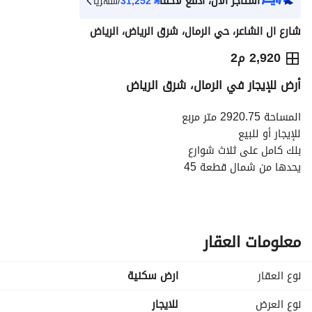
استأجر الآن، ادفع لاحقاً
⃁
31,252
/شهرياً
شارع ال الشاعر، حي الرمال، شرق الرياض، الرياض
⃁
350,490
سنوياً
2,920 م2
أرض للإيجار في الرمال، شرق الرياض
يص الإعلان
الاماكن القريبة
المساحة 2920.75 متر مربع
للإيجار أو للبيع
بلك كامل على ثلاث شوارع
يحدها من شمال قطعة 45
وجنوب شارع 20
وشرق شارع 10
وغرب شارع 28
معلومات العقار
نوع العقار
ارض سكنية
نوع العرض
للايجار