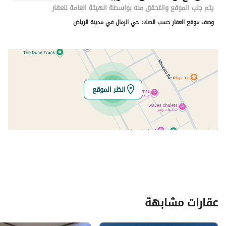
اسم المسؤول
خالد براهيم صالح اليحيى
يتم جلب الموقع والتحقق منه بواسطة الهيئة العامة للعقار
وصف موقع العقار حسب الصك:
حي الرمال في مدينة الرياض
رقم المسؤول
0580154494
الموقع
المنطقة
منطقة الرياض
انظر الموقع
المدينة
الرياض
الحي
الرمال
اسم الشارع
ال الشاعر
الرمز البريدي
13452
رقم المبنى
7231
عقارات مشابهة
الرقم الاضافي
5651