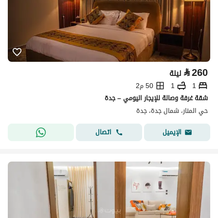
⃁
260
ليلة
1
1
50 م2
شقة غرفة وصالة للإيجار اليومي – جدة
حي المنار، شمال جدة، جدة
اتصال
الإيميل