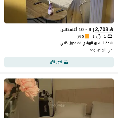
2,708
⃁
| 9 - 10 أغسطس
)
9
(
5
1
1
شقة استديو البوادي 23 دخول ذاتي
حي البوادر، جدة
احجز الآن