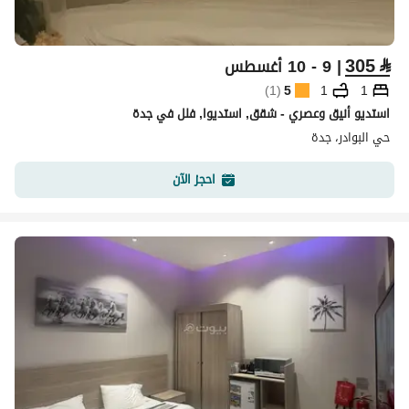
305
⃁
| 9 - 10 أغسطس
)
1
(
5
1
1
استديو أنيق وعصري - شقق, استديوا, فلل في جدة
حي البوادر، جدة
احجز الآن