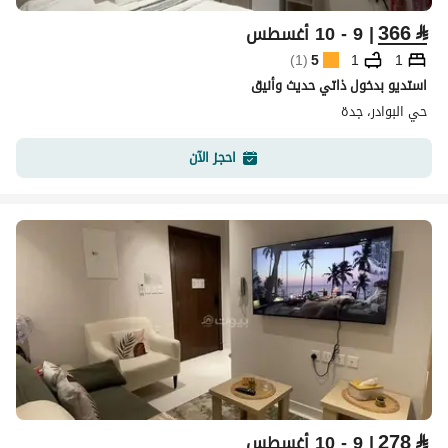
366
⃁
| 9 - 10 أغسطس
)
1
(
5
1
1
استديو بدخول ذاتي حديث وأنيق
حي البوادر، جدة
احجز الآن
278
⃁
| 9 - 10 أغسطس