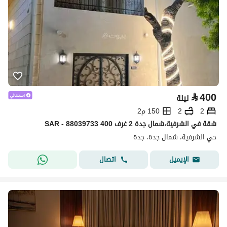
⃁
400
ليلة
2
2
150 م2
شقة في الشرفية،شمال جدة 2 غرف 400 SAR - 88039733
حي الشرفية، شمال جدة، جدة
اتصال
الإيميل