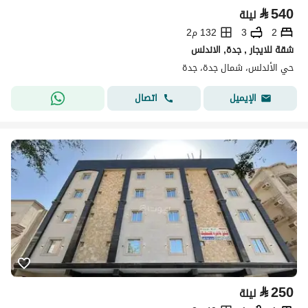
⃁
540
ليلة
2
3
132 م2
شقة للايجار , جدة, الاندلس
حي الأندلس، شمال جدة، جدة
اتصال
الإيميل
⃁
250
ليلة