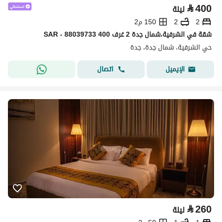
⃁
400
ليلة
2
2
150 م2
شقة في الشرفية،شمال جدة 2 غرف 400 SAR - 88039733
حي الشرفية، شمال جدة، جدة
اتصال
الإيميل
⃁
260
ليلة