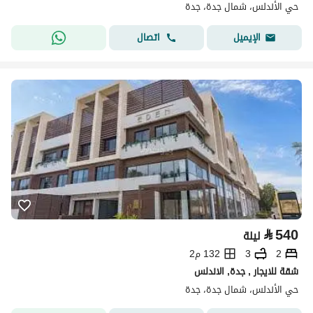
حي الأندلس، شمال جدة، جدة
اتصال
الإيميل
⃁
540
ليلة
2
3
132 م2
شقة للايجار , جدة, الاندلس
حي الأندلس، شمال جدة، جدة