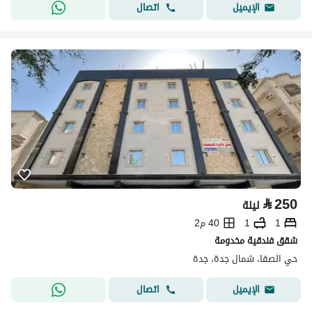
اتصال
الإيميل
⃁
250
ليلة
1
1
40 م2
شقق فندقية مخدومة
حي الصفا، شمال جدة، جدة
اتصال
الإيميل