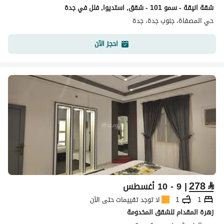
شقة انيقة - سمو 101 - شقق, استديوا, فلل في جدة
حي المصفاة، جنوب جدة، جدة
احجز الآن
278
⃁
| 9 - 10 أغسطس
1
1
لا توجد تقييمات حتى الآن
زهرة المقدام للشقق المخدومة