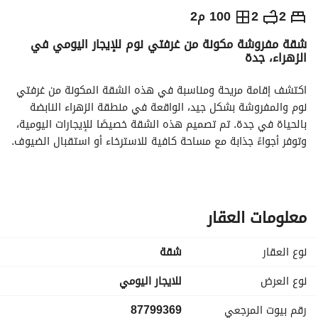
⃁
549
يومياً
2
2
100 م2
شقة مفروشة مكونة من غرفتي نوم للإيجار اليومي في
رة السياحة
الاماكن القريبة
الزهراء، جدة
اكتشف إقامة مريحة ومناسبة في هذه الشقة المكونة من غرفتي 
نوم والمفروشة بشكل جيد، الواقعة في منطقة الزهراء النابضة 
بالحياة في جدة. تم تصميم هذه الشقة خصيصًا للإيجارات اليومية، 
وتوفر أجواءً جذابة مع مساحة كافية للاسترخاء أو استقبال الضيوف. 
المميزات الرئيسية:
- **الغرف:** غرفتين نوم بحجم جيد تضمن لك نومًا هانئًا، مزودة 
بأسرة مريحة ومساحات تخزين وفيرة. 
معلومات العقار
- **الحمامات:** حمامين عصريين يقدمان لك الراحة، مع مرافق 
أساسية وتجهيزات محفوظة بشكل جيد لضمان الخصوصية 
نوع العقار
شقة
والوظائف. 
- **المساحة المعيشية:** حوالي 100 متر مربع من مساحة 
نوع العرض
للايجار اليومي
المعيشة، مما يوفر بيئة واسعة للنشاطات اليومية. 
رقم بيوت المرجعي
87799369
- **مفروشة:** مفروشة بالكامل بمستوى عالٍ، تضم الشقة جميع 