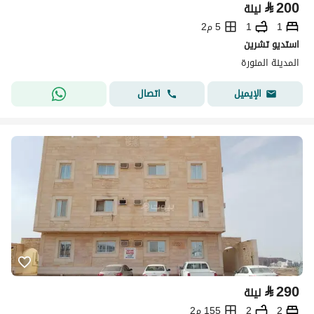
⃁
200
ليلة
1
1
5 م2
استديو تشرين
المدينة المنورة
اتصال
الإيميل
⃁
290
ليلة
2
2
155 م2