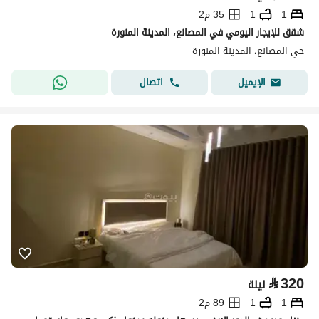
1
1
35 م2
شقق للإيجار اليومي في المصانع، المدينة المنورة
حي المصانع، المدينة المنورة
اتصال
الإيميل
⃁
320
ليلة
1
1
89 م2