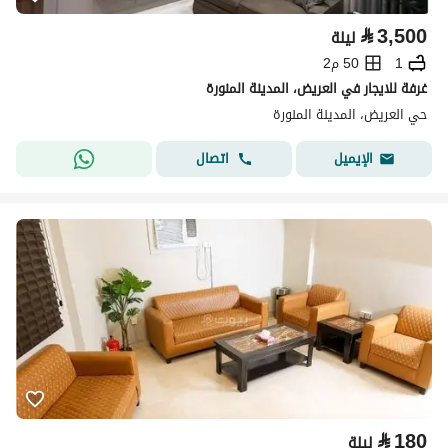
⃁
3,500
ليلة
1
50 م2
غرفة للايجار في العريض، المدينة المنورة
حي العريض، المدينة المنورة
اتصال
الإيميل
⃁
180
ليلة