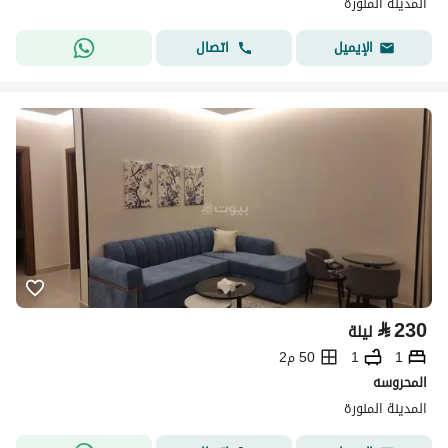
المدينة المنورة
اتصال
الإيميل
⃁
230
ليلة
1
1
50 م2
المحروسه
المدينة المنورة