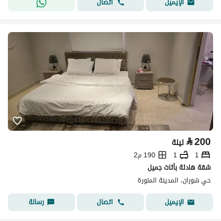
اتصال
الإيميل
⃁
200
ليلة
1
1
190 م2
شقة هادئة بأثاث جميل
حي شوران، المدينة المنورة
اتصال
رسالة
الإيميل