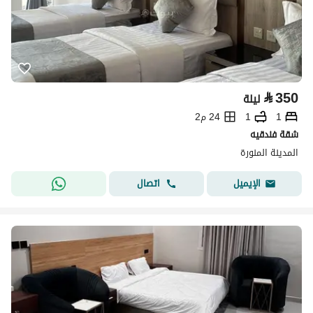
⃁
350
ليلة
1
1
24 م2
شقة فندقيه
المدينة المنورة
اتصال
الإيميل