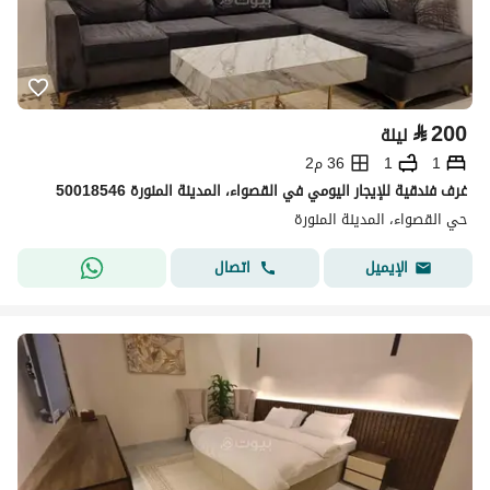
⃁
200
ليلة
1
1
36 م2
غرف فندقية للإيجار اليومي في القصواء، المدينة المنورة 50018546
حي القصواء، المدينة المنورة
اتصال
الإيميل