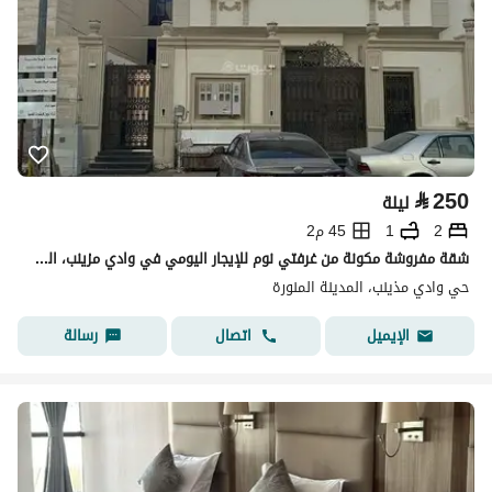
⃁
250
ليلة
2
1
45 م2
شقة مفروشة مكونة من غرفتي نوم للإيجار اليومي في وادي مزينب، المدينة المنورة
حي وادي مذينب، المدينة المنورة
اتصال
رسالة
الإيميل