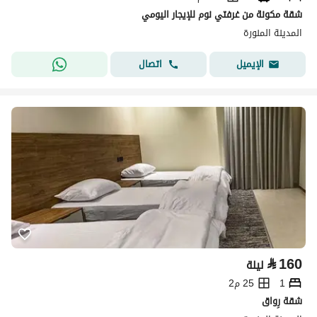
شقة مكونة من غرفتي نوم للإيجار اليومي
المدينة المنورة
اتصال
الإيميل
⃁
160
ليلة
1
25 م2
شقة رِواق