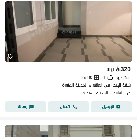
⃁
320
ليلة
استوديو
1
80 م2
شقة للإيجار في العاقول، المدينة المنورة
حي العاقول، المدينة المنورة
اتصال
رسالة
الإيميل