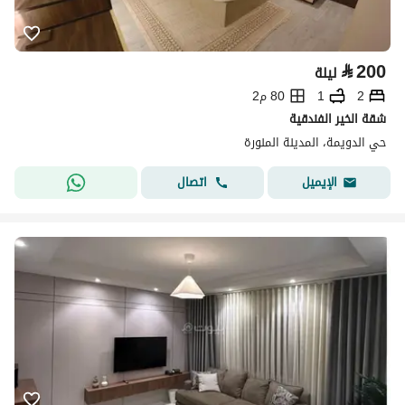
⃁
200
ليلة
2
1
80 م2
شقة الخير الفندقية
حي الدويمة، المدينة المنورة
اتصال
الإيميل