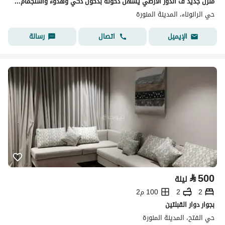
منزل جديد ف الدور الارضي يسهل دخوله بدخول ذكي وهدوء واستجمام لك ولعائلك وتحظى بلحظات جميله لنفسك
حي الرانوناء، المدينة المنورة
اتصال
رسالة
الإيميل
⃁
500
ليلة
2
2
100 م2
بجوار دوار القبلتين
حي الفتح، المدينة المنورة