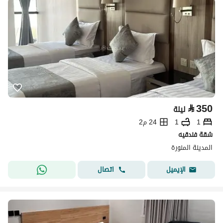
⃁
350
ليلة
1
1
24 م2
شقة فندقيه
المدينة المنورة
اتصال
الإيميل