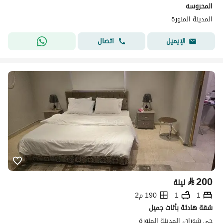
المحروسه
المدينة المنورة
اتصال
الإيميل
⃁
200
ليلة
1
1
190 م2
شقة هادئة بأثاث جميل
حي شوران، المدينة المنورة