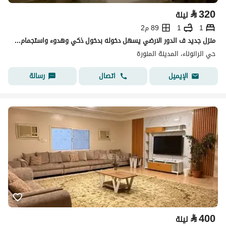
⃁
320
ليلة
1
1
89 م2
منزل جديد ف الدور الارضي يسهل دخوله بدخول ذكي وهدوء واستجمام لك ولعائلك وتحظى بلحظات جميله لنفسك
حي الرانوناء، المدينة المنورة
اتصال
رسالة
الإيميل
⃁
400
ليلة