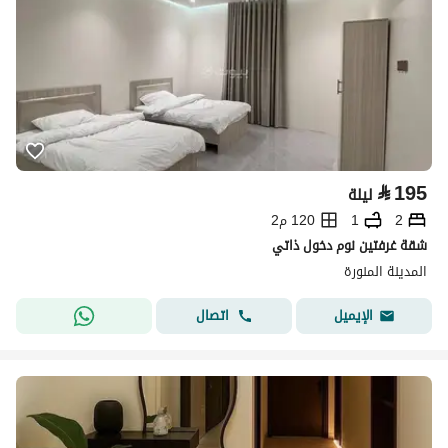
⃁
195
ليلة
2
1
120 م2
شقة غرفتين نوم دخول ذاتي
المدينة المنورة
اتصال
الإيميل