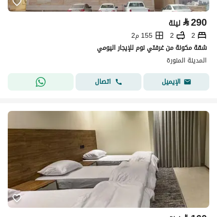
⃁
290
ليلة
2
2
155 م2
شقة مكونة من غرفتي نوم للإيجار اليومي
المدينة المنورة
اتصال
الإيميل