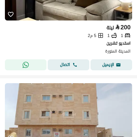
⃁
200
ليلة
1
1
5 م2
استديو تشرين
المدينة المنورة
اتصال
الإيميل