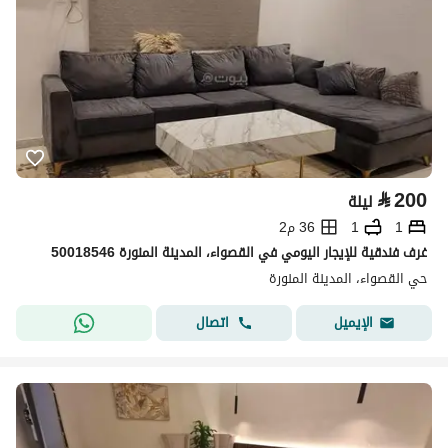
⃁
200
ليلة
1
1
36 م2
غرف فندقية للإيجار اليومي في القصواء، المدينة المنورة 50018546
حي القصواء، المدينة المنورة
اتصال
الإيميل