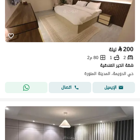
⃁
200
ليلة
2
1
80 م2
شقة الخير الفندقية
حي الدويمة، المدينة المنورة
اتصال
الإيميل