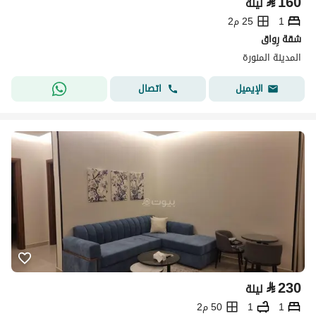
⃁
160
ليلة
1
25 م2
شقة رِواق
المدينة المنورة
اتصال
الإيميل
⃁
230
ليلة
1
1
50 م2