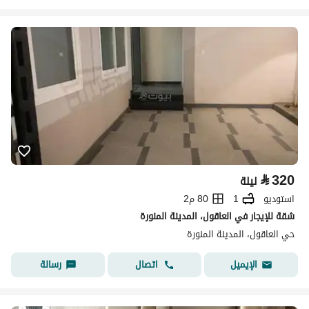
⃁
320
ليلة
استوديو
1
80 م2
شقة للإيجار في العاقول، المدينة المنورة
حي العاقول، المدينة المنورة
اتصال
رسالة
الإيميل