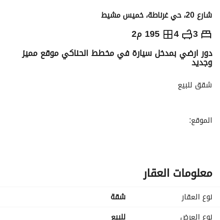
شارع 20، حي غرناطة، خميس مشيط
650,000
⃁
3
4
195 م2
دور ارضي بمدخل سيارة في مخطط الحناكي موقع مميز
التفاصيل
معلومات ترخيص الإعلان
حاسبة التمويل
وجديد
شقق للبيع
الموقع:
خميس مشيط مخطط الحناكي
شارع 20 شرق
واجة شرقيه
معلومات العقار
الشقه مكونه من
نوع العقار
شقة
مجلس رجال
صالة تحضير طعام
نوع العرض
للبيع