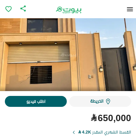
الخريطة
اطلب فيديو
⃁
650,000
القسط الشهري المقدر
4.2K
⃁