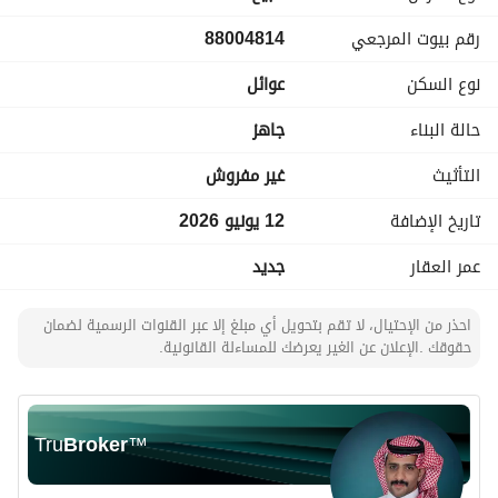
مطبخ
رقم بيوت المرجعي
88004814
مستودع
مجلس نساء
نوع السكن
عوائل
صالة استقبال
٣ غرف نوم ثنتين ماستر
حالة البناء
جاهز
التأثيث
غير مفروش
السعر المطلوب : الشقق ٦٥٠ الف
تاريخ الإضافة
12 يونيو 2026
# ظمآن السباكه حراري داخلي وخارجي ٥٠ سنه
# ظمآن الكهرباء
عمر العقار
جديد
# ظمآن الإنشاءات على المبنى
#ظمآن الابواب ١٠ سنه
احذر من الإحتيال، لا تقم بتحويل أي مبلغ إلا عبر القنوات الرسمية لضمان
حقوقك .الإعلان عن الغير يعرضك للمساءلة القانونية.
Tru
Broker
™