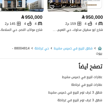
كهرباء
نعم
⃁
950,000
⃁
950,000
صرف صحي
نعم
4
4
159 م2
4
4
145 م2
شارع ابو سفيان مدلوك، حي النعيم، شمال جدة، جدة
هاتف
نعم
الياف ضوئية
نعم
شقق للبيع في خميس مشيط
حي غرناطة
88004814 -
بيوت
تفاصيل اضافية
تصفح أيضاً
عمر العقار
جديد
عقارات للبيع في خميس مشيط
عرض الشارع
0
عقارات للبيع في غرناطة
رقم المخطط
2578 / 1443 / ع / 2
شقق 3 غرف نوم للبيع في خميس مشيط
شقق 3 غرف نوم للبيع في غرناطة
رقم صك الملكية
760002958637