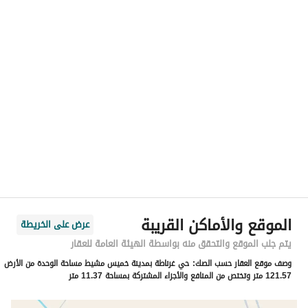
رقم المسؤول
0538265288
الموقع
المنطقة
منطقة عسير
المدينة
خميس مشيط
الحي
غرناطة
اسم الشارع
20
الرمز البريدي
0000
الموقع والأماكن القريبة
عرض على الخريطة
رقم المبنى
0000
يتم جلب الموقع والتحقق منه بواسطة الهيئة العامة للعقار
وصف موقع العقار حسب الصك:
حي غرناطة بمدينة خميس مشيط مساحة الوحدة من الأرض
الرقم الاضافي
0000
121.57 متر وتختص من المنافع والأجزاء المشتركة بمساحة 11.37 متر
خط العرض
18.344454142028706