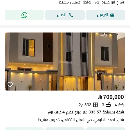
شارع ابو جمرة، حي الواحة، خميس مشيط
اتصال
الإيميل
⃁
700,000
4
3
333 م2
شقة بمساحة 333.57 متر مربع تضم 4 غرف نوم
شارع احمد الدارمي، حي شمال التضامن، خميس مشيط