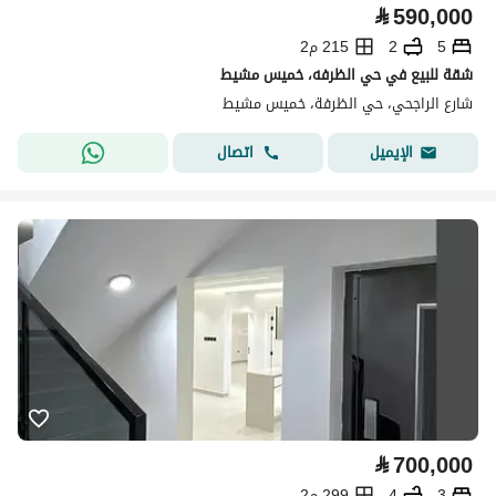
⃁
590,000
5
2
215 م2
شقة للبيع في حي الظرفه، خميس مشيط
شارع الراجحي، حي الظرفة، خميس مشيط
اتصال
الإيميل
⃁
700,000
3
4
299 م2