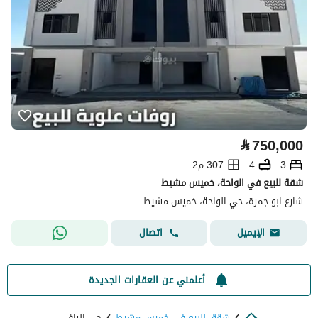
⃁
750,000
3
4
307 م2
شقة للبيع في الواحة، خميس مشيط
شارع ابو جمرة، حي الواحة، خميس مشيط
اتصال
الإيميل
أعلمني عن العقارات الجديدة
شقق للبيع في خميس مشيط
حي الراقي