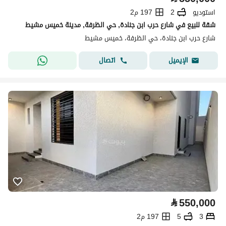
استوديو
2
197 م2
شقة للبيع في شارع حرب ابن جنادة, حي الظرفة, مدينة خميس مشيط
شارع حرب ابن جنادة، حي الظرفة، خميس مشيط
اتصال
الإيميل
⃁
550,000
3
5
197 م2