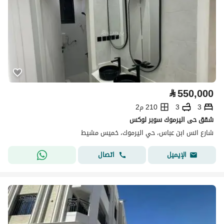
⃁
550,000
3
3
210 م2
شقق حى اليرموك سوبر لوكس
شارع انس ابن عباس، حي اليرموك، خميس مشيط
اتصال
الإيميل