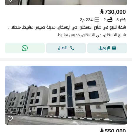
⃁
730,000
3
2
234 م2
شقة للبيع في شارع الاسكلن, حي الإسكان, مدينة خميس مشيط, منطقة عسير
شارع الاسكلن، حي الاسكان، خميس مشيط
اتصال
الإيميل
⃁
550,000