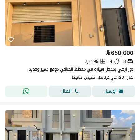
⃁
650,000
3
4
195 م2
دور ارضي بمدخل سيارة في مخطط الحناكي موقع مميز وجديد
شارع 20، حي غرناطة، خميس مشيط
اتصال
الإيميل