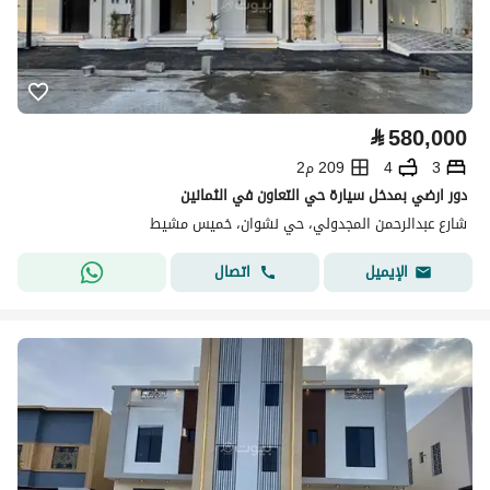
⃁
580,000
3
4
209 م2
دور ارضي بمدخل سيارة حي التعاون في الثمانين
شارع عبدالرحمن المجدولي، حي نشوان، خميس مشيط
اتصال
الإيميل