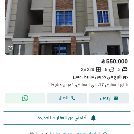
⃁
550,000
3
5
229 م2
دور للبيع في خميس مشيط، عسير
شارع المعارض 17، حي المعارض، خميس مشيط
اتصال
الإيميل
أعلمني عن العقارات الجديدة
ادوار للبيع في خميس مشيط
حي الراقي