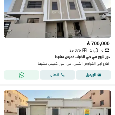
⃁
700,000
6
1
375 م2
دور للبيع في حي الضياء، خميس مشيط
شارع ابي الفوارس الكلبي، حي النور، خميس مشيط
اتصال
الإيميل