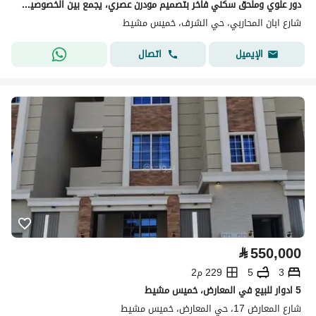
دور علوي وملحق سكني فاخر بتصميم مودرن عصري، يجمع بين الخصوصية، المساحات الرحبة، وجودة التشطيب، في موقع استراتيجي يُلبي تطلعاتك للسكن الراقي
شارع ابان المحاربي، حي الشرف، خميس مشيط
اتصال
الإيميل
⃁
550,000
3
5
229 م2
5 ادوار للبيع في المعارض، خميس مشيط
شارع المعارض 17، حي المعارض، خميس مشيط