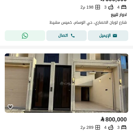
4
3
198 م2
ادوار للبيع
شارع ثوبان الانصاري، حي الوسام، خميس مشيط
اتصال
الإيميل
⃁
800,000
3
4
289 م2