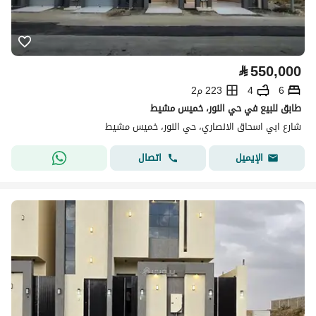
⃁
550,000
6
4
223 م2
طابق للبيع في حي النور، خميس مشيط
شارع ابي اسحاق الانصاري، حي النور، خميس مشيط
اتصال
الإيميل