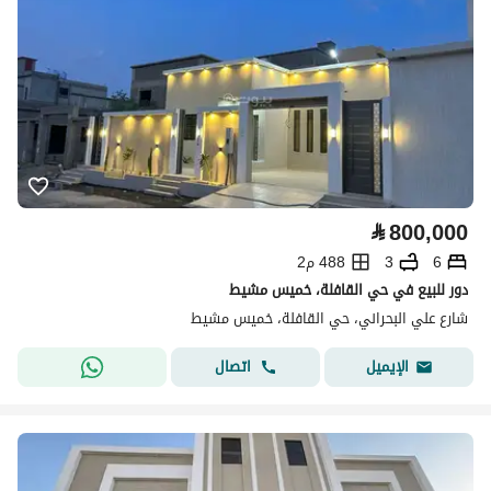
⃁
800,000
6
3
488 م2
دور للبيع في حي القافلة، خميس مشيط
شارع علي البحراني، حي القافلة، خميس مشيط
اتصال
الإيميل