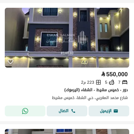
⃁
550,000
7
5
223 م2
دور - خميس مشيط - الشفاء (اليرموك)
شارع محمد المغربي، حي الشفا، خميس مشيط
اتصال
الإيميل