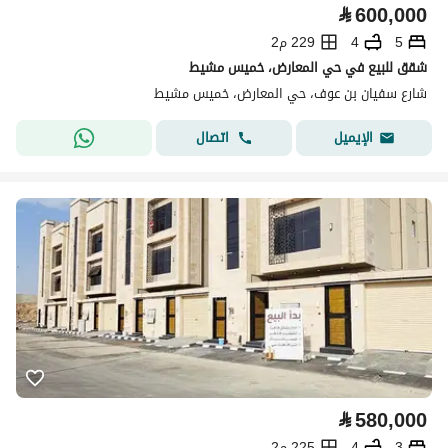
⃁
600,000
5
4
229 م2
شقق للبيع في حي المعارض، خميس مشيط
شارع سفيان بن عوف، حي المعارض، خميس مشيط
اتصال
الإيميل
⃁
580,000
3
4
225 م2