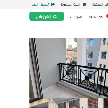
نات المفضلة
البحث المحفوظ
تسجيل الدخول
كن مضيفًا
المزيد
انشر إعلان