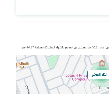
المساحة
156.65
عدد الغرف
4
صرف صحي
نعم
تركة بمساحة 94.87 متر
انظر الموقع
هل يوجد اي التزام
لا يوجد
على العقار ؟
مطابقة لكود البناء
-
السعودي