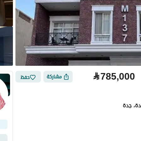
⃁
785,000
مشاركة
حفظ
دة، جدة
لتمويل
الموقع والأماكن القريبة