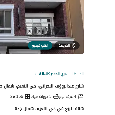
الخريطة
اطلب فيديو
القسط الشهري المقدر
5.1K
⃁
شارع عبدالروؤف البحراني، حي النعيم، شمال ج
4 غرف نوم
3 دورات مياه
156 م2
شقة للبيع في حي النعيم، شمال جدة
التفاصيل
معلومات ترخيص الإعلان
حاسبة ا