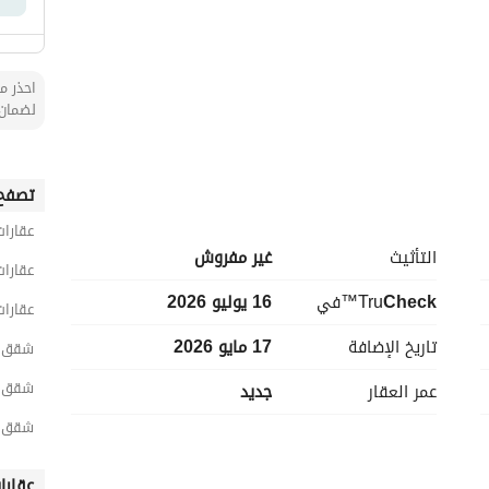
احذر من
لضمان 
تصفح 
عقارات
التأثيث
غير مفروش
عقارا
Check
™Tru
في
16 يوليو 2026
عقارات
تاريخ الإضافة
17 مايو 2026
شقق 4 غرف نوم للبيع في ج
شقق 4 غرف نوم للبيع في شمال ج
عمر العقار
جديد
شقق 4 غرف نوم للبيع في النع
عقارا