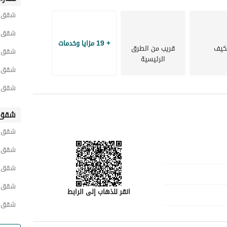
دخول ذكي - سمارت انتركوم - غرفة سائق - موقف خاص - عداد كهرباء مستقل - خزانات مياه مستقلة - بلكونة - 
شقق ح
ة - إطلالة أمامية
شقق ح
+ 19 مزايا وخدمات
كيف
قريب من الطرق
شقق ح
الرئيسية
شقق ح
شقق ح
شقق 
شقق ح
شقق ح
شقق ح
شقق 
انقر للذهاب إلى الرابط
شقق ح