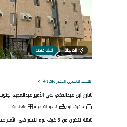
الخريطة
اطلب فيديو
القسط الشهري المقدر
3.5K
⃁
شارع ابن عبدالحكم، حي الأمير عبدالمجيد، جنو
5 غرف نوم
3 دورات مياه
169 م2
شقة تتكون من 5 غرف نوم للبيع في الأمير عبدالمجيد، جدة
التفاصيل
معلومات ترخيص الإعلان
حاسبة ا