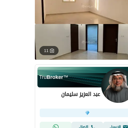
11
Tru
Broker
™
عبد العزيز سليمان
الإيميل
اتصال