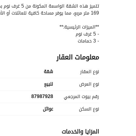
169 متر مربع، مما يوفر مساحة كافية للعائلات أو الأفراد الباحثين عن الراحة والسهولة. 
**الميزات الرئيسية:**
- 5 غرف نوم
- 3 حمامات
- المساحة: 169 متر مربع
معلومات العقار
- السعر: 540,000 ريال سعودي
- غير مفروشة
نوع العقار
شقة
**المرافق:**
- الألياف الضوئية لتوفير إنترنت عالي السرعة
نوع العرض
للبيع
- نظام كهرباء موثوق
رقم بيوت المرجعي
87987928
- إمدادات مياه مستمرة
- نظام صرف صحي فعال
نوع السكن
عوائل
- خط هاتف ثابت متاح
المزايا والخدمات
الترفيهية. سواء كنت تبحث عن الاستقرار أو الاستثمار 