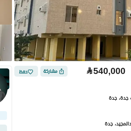
⃁
540,000
مشاركة
حفظ
ب جدة، جدة
لتمويل
الموقع والأماكن القريبة