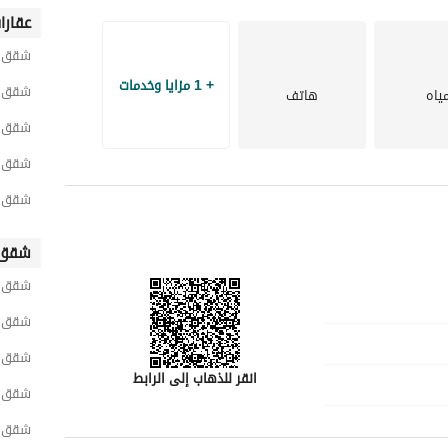
عقارا
استمتع بالراحة المتمثلة في العيش في منطقة متصلة جيدًا تجمع بين المرافق الحديثة وسهولة الوصول إلى 
ر كبير في جدة. 
شقق ح
+ 1 مزايا وخدمات
شقق ح
ياه
هاتف
الاتصال بنا اليوم!
شقق ح
شقق ح
شقق ح
شقق 
شقق ح
شقق 
شقق ح
انقر للذهاب إلى الرابط
شقق ح
شقق ش