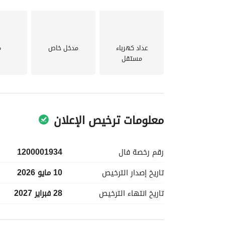
الخدمات الأساسية. لا تفوت هذه الفرصة لامتلاك عقا
عداد كهرباء
مدخل خاص
م
للحصول على مزيد من المعلومات أو لترتيب زيارة، يرجى 
مستقل
معلومات ترخيص الإعلان
رقم رخصة
فال
1200001934
تاريخ إصدار
الترخيص
10 مايو 2026
تاريخ انتهاء
الترخيص
28 فبراير 2027
معلومات مسؤول الإعلان