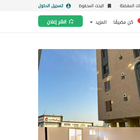
نات المفضلة
البحث المحفوظ
تسجيل الدخول
كن مضيفًا
المزيد
انشر إعلان