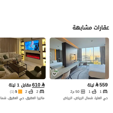
عقارات مشابهة
610
⃁
⃁
559
ليلة
مقابل 1 ليلة
1
1
50 م2
2
2
5
(
1
)
حي العليا، شمال الرياض، الرياض