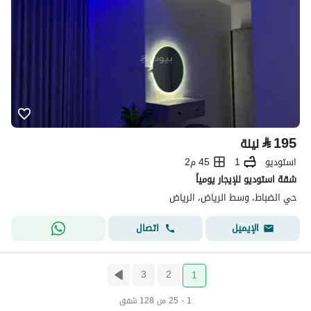
⃁
195
ليلة
استوديو
1
45 م2
شقة استوديو للإيجار يومياً
حي الضباط، وسط الرياض، الرياض
اتصال
الإيميل
3
2
1
1 - 25 من 128 شقق