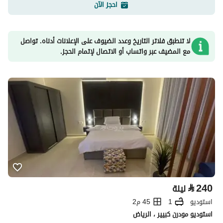
احجز الآن
لا تنطبق فلاتر التاريخ وعدد الضيوف على الإعلانات أدناه. تواصل
مع المضيف عبر واتساب أو الاتصال لإتمام الحجز.
⃁
240
ليلة
استوديو
1
45 م2
استوديو مودرن كبيير ، الرياض