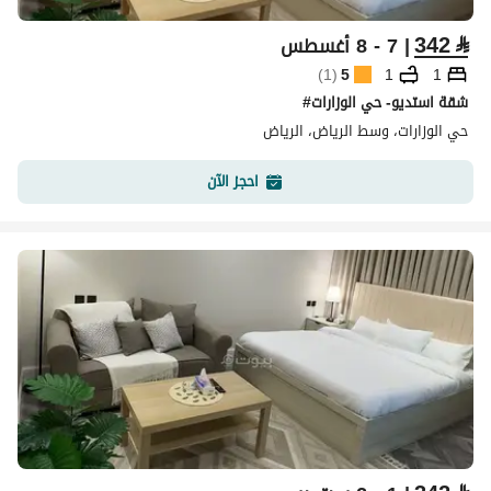
342
⃁
| 7 - 8 أغسطس
)
1
(
5
1
1
شقة استديو- حي الوزارات#
حي الوزارات، وسط الرياض، الرياض
احجز الآن