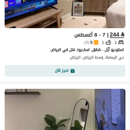
244
⃁
| 7 - 8 أغسطس
)
3
(
5
1
1
استوديو نُزُل - شقق, استديوا, فلل في الرياض
حي اليمامة، وسط الرياض، الرياض
احجز الآن